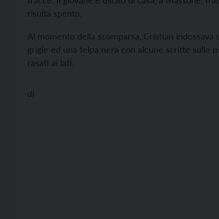
tracce. Il giovane è uscito di casa, a Massone, frazi
risulta spento.
Al momento della scomparsa, Cristian indossava un
grigie ed una felpa nera con alcune scritte sulle ma
rasati ai lati.
di