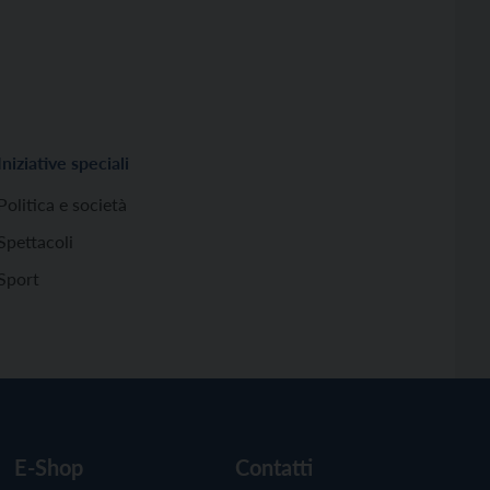
Iniziative speciali
Politica e società
Spettacoli
Sport
E-Shop
Contatti