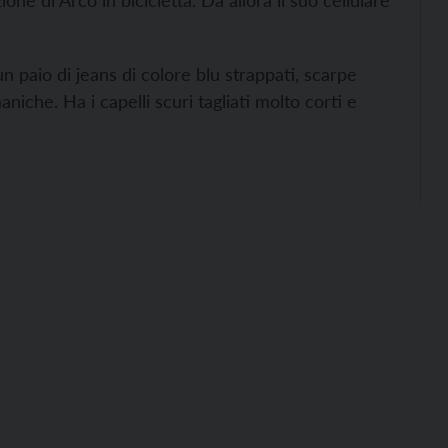
one di Arco in bicicletta. Da allora il suo cellulare
 paio di jeans di colore blu strappati, scarpe
niche. Ha i capelli scuri tagliati molto corti e