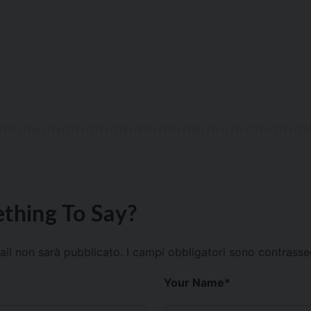
thing To Say?
mail non sarà pubblicato.
I campi obbligatori sono contrass
Your Name
*