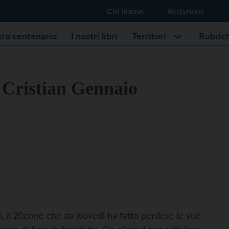
Chi Siamo
Redazione
stro centenario
I nostri libri
Territori
Rubric
i Cristian Gennaio
, il 20enne che da giovedì ha fatto perdere le sue