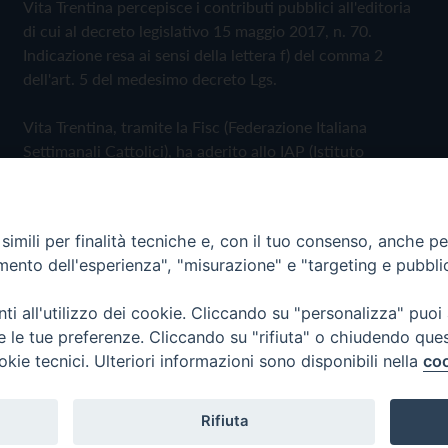
Vita Trentina percepisce i contributi pubblici all'editoria
di cui al decreto legislativo 15 maggio 2017, n. 70.
Indicazione resa ai sensi della lettera f) del comma 2
dell'art. 5 del medesimo decreto Lgs.
Vita Trentina, tramite la Fisc (Federazione Italiana
Settimanali Cattolici), ha aderito allo IAP (Istituto
dell'Autodisciplina Pubblicitaria) accettando il Codice di
Autodisciplina della Comunicazione Commerciale
imili per finalità tecniche e, con il tuo consenso, anche per 
Privacy Policy
Cookie Policy
amento dell'esperienza", "misurazione" e "targeting e pubbli
i all'utilizzo dei cookie. Cliccando su "personalizza" puoi
 Trentina Editrice
re le tue preferenze. Cliccando su "rifiuta" o chiudendo que
okie tecnici. Ulteriori informazioni sono disponibili nella
coo
Rifiuta