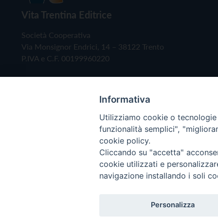
Vita Trentina Editrice
Società Cooperativa
Via Monsignor Endrici, 14 – 38122 Trento
P.IVA e C.F. 00199960220
Informativa
Utilizziamo cookie o tecnologie s
funzionalità semplici", "miglior
cookie policy.
Cliccando su "accetta" acconsent
Copyright © 2019 - Tutti i diritti riservati - Vita
cookie utilizzati e personalizza
navigazione installando i soli co
Privacy Policy
Personalizza