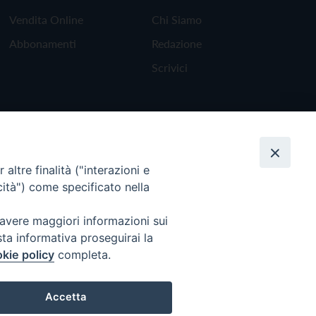
Vendita Online
Chi Siamo
Abbonamenti
Redazione
Scrivici
altre finalità ("interazioni e
cità") come specificato nella
 avere maggiori informazioni sui
sta informativa proseguirai la
kie policy
completa.
Torna all'inizio
Accetta