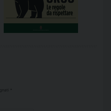
egnati
*