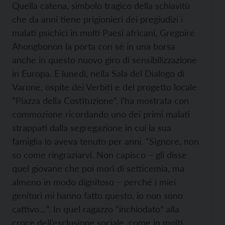
Quella catena, simbolo tragico della schiavitù
che da anni tiene prigionieri dei pregiudizi i
malati psichici in molti Paesi africani, Gregoire
Ahongbonon la porta con sé in una borsa
anche in questo nuovo giro di sensibilizzazione
in Europa. E lunedì, nella Sala del Dialogo di
Varone, ospite dei Verbiti e del progetto locale
“Piazza della Costituzione”, l’ha mostrata con
commozione ricordando uno dei primi malati
strappati dalla segregazione in cui la sua
famiglia lo aveva tenuto per anni. “Signore, non
so come ringraziarvi. Non capisco – gli disse
quel giovane che poi morì di setticemia, ma
almeno in modo dignitoso – perché i miei
genitori mi hanno fatto questo, io non sono
cattivo…”. In quel ragazzo “inchiodato” alla
croce dell’esclusione sociale, come in molti