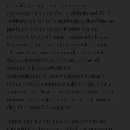
radicalità coraggiosa con cui questo
carismatico laico del Benin, definito nel 2015
“Africano dell’anno” e destinato a diventare un
punto di riferimento per il cattolicesimo
africano (i vescovi hanno riconosciuto la sua
Fraternità), sta riuscendo a coinvolgere molti
altri per tranciare le catene di una schiavitù
finora dimenticata e punta ora anche ad
estendere la sua attività fra i
tossicodipendenti, perché spesso il disagio
mentale viene alimentato dalle droghe e dalla
segregazione. “Non si tratta solo di curare una
persona, ma di salvarla, di riscoprire la propria
dignità di uomo”. Appoggiato
“Quest’opera viene da Dio, non sono io che
l’ho voluta. Io ho solo cercato Gesù nei poveri.