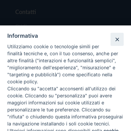
Contatti
Chi Siamo
Informativa
Redazione
Scrivici
Utilizziamo cookie o tecnologie simili per
finalità tecniche e, con il tuo consenso, anche per
altre finalità ("interazioni e funzionalità semplici",
"miglioramento dell'esperienza", "misurazione" e
"targeting e pubblicità") come specificato nella
cookie policy.
Copyright © 2019 - Tutti i diritti riservati - Vit
Cliccando su "accetta" acconsenti all'utilizzo dei
Trentina Editrice
cookie. Cliccando su "personalizza" puoi avere
maggiori informazioni sui cookie utilizzati e
Privacy Policy
personalizzare le tue preferenze. Cliccando su
Torna all'inizi
"rifiuta" o chiudendo questa informativa proseguirai
la navigazione installando i soli cookie tecnici.
Ulteriori informazioni sono disponibili nella
cookie