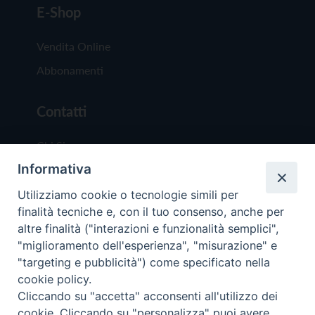
E-Shop
Vendita Online
Abbonamenti
Contatti
Chi Siamo
Informativa
Redazione
Scrivici
Utilizziamo cookie o tecnologie simili per
finalità tecniche e, con il tuo consenso, anche per
altre finalità ("interazioni e funzionalità semplici",
"miglioramento dell'esperienza", "misurazione" e
"targeting e pubblicità") come specificato nella
cookie policy.
Copyright © 2019 - Tutti i diritti riservati - Vit
Cliccando su "accetta" acconsenti all'utilizzo dei
Trentina Editrice
cookie. Cliccando su "personalizza" puoi avere