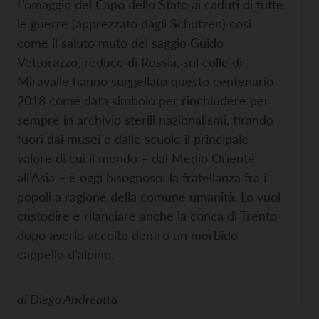
L’omaggio del Capo dello Stato ai caduti di tutte
le guerre (apprezzato dagli Schutzen) così
come il saluto muto del saggio Guido
Vettorazzo, reduce di Russia, sul colle di
Miravalle hanno suggellato questo centenario
2018 come data simbolo per rinchiudere per
sempre in archivio sterili nazionalismi, tirando
fuori dai musei e dalle scuole il principale
valore di cui il mondo – dal Medio Oriente
all’Asia – è oggi bisognoso: la fratellanza fra i
popoli a ragione della comune umanità. Lo vuol
custodire e rilanciare anche la conca di Trento
dopo averlo accolto dentro un morbido
cappello d’alpino.
di
Diego Andreatta