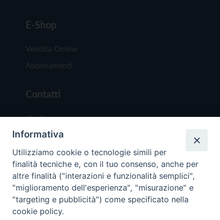
E-Shop
Vendita Online
Abbonamenti
Contatti
Chi Siamo
Informativa
Redazione
Scrivici
Utilizziamo cookie o tecnologie simili per
finalità tecniche e, con il tuo consenso, anche per
altre finalità ("interazioni e funzionalità semplici",
"miglioramento dell'esperienza", "misurazione" e
"targeting e pubblicità") come specificato nella
cookie policy.
Copyright © 2019 - Tutti i diritti riservati - Vit