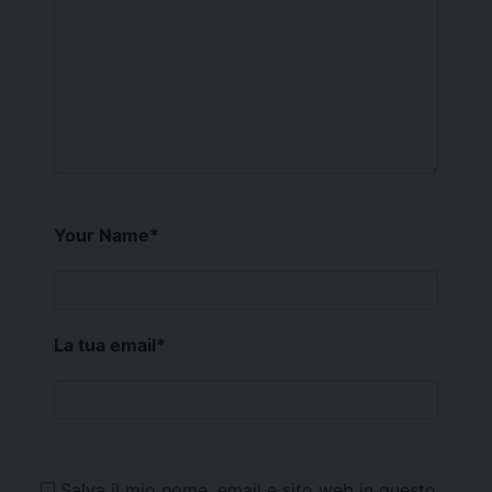
Your Name
*
La tua email
*
Salva il mio nome, email e sito web in questo