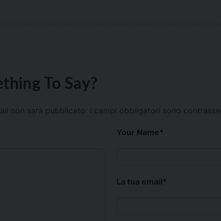
thing To Say?
mail non sarà pubblicato.
I campi obbligatori sono contrass
Your Name
*
La tua email
*