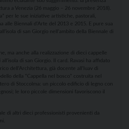
L’ultimo eclatante suo suggerimento: la presenza
tettura a Venezia (26 maggio – 26 novembre 2018).
 per le sue iniziative artistiche, pastorali,
ana alle Biennali d’Arte del 2013 e 2015. E pure sua
all’isola di san Giorgio nell’ambito della Biennale di
ne, ma anche alla realizzazione di dieci cappelle
ll’isola di san Giorgio. Il card. Ravasi ha affidato
ico dell’Architettura, già docente all’Iuav di
odello della “Cappella nel bosco” costruita nel
ero di Stoccolma: un piccolo edificio di legno con
egnosi; le loro piccole dimensioni favoriscono il
le di altri dieci professionisti provenienti da
ni.