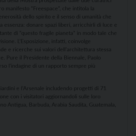
lità della Mostra prospettate dalle due curatrici
o manifesto “Freespace”, che intitola la
nerosità dello spirito e il senso di umanità che
a essenza: donare spazi liberi, arricchirli di luce e
bitante di “questo fragile pianeta” in modo tale che
sione. L’Esposizione, infatti, coinvolge
e e ricerche sui valori dell’architettura stessa
e. Pure il Presidente della Biennale, Paolo
rso l’indagine di un rapporto sempre più
Giardini e l’Arsenale includendo progetti di 71
ne con i visitatori aggiornandoli sulle loro
 sono Antigua, Barbuda, Arabia Saudita, Guatemala,