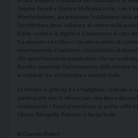
Il card. Ravasi è entusiasta nel condividere le fina
Yvonne Farrell e Shelley McNamara che, con il lor
Manifestazione, garantiscono l’esaltazione della ge
l’architettura deve collocare al centro della propri
d’aria, esaltare la dignità e il benessere di ogni a
tra persone ed edifici ci sia uno scambio di condivi
emotivamente il visitatore, stimolandolo di domand
che arricchiscono la popolazione che ne usufruisc
Baratta, condivide l’orientamento della Mostra ve
accettabile tra architettura e società civile.
La Mostra si articola tra il Padiglione centrale ai 
partecipanti che si offrono per una libera discussio
realizzazioni. I Paesi presenti per la prima volta
Libano, Mongolia, Pakistan e Santa Sede.
di
Giacomo Botteri