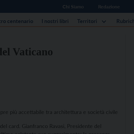
Chi Siamo
Redazione
stro centenario
I nostri libri
Territori
Rubric
del Vaticano
re più accettabile tra architettura e società civile
e del card. Gianfranco Ravasi, Presidente del