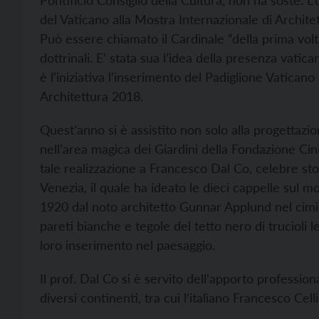
Pontificio Consiglio della Cultura, non ha soste. 
del Vaticano alla Mostra Internazionale di Archi
Può essere chiamato il Cardinale “della prima volta”
dottrinali. E’ stata sua l’idea della presenza vatic
è l’iniziativa l’inserimento del Padiglione Vaticano 
Architettura 2018.
Quest’anno si è assistito non solo alla progettazio
nell’area magica dei Giardini della Fondazione Cini a
tale realizzazione a Francesco Dal Co, celebre stor
Venezia, il quale ha ideato le dieci cappelle sul m
1920 dal noto architetto Gunnar Applund nel cimit
pareti bianche e tegole del tetto nero di trucioli l
loro inserimento nel paesaggio.
Il prof. Dal Co si è servito dell’apporto professiona
diversi continenti, tra cui l’italiano Francesco Celli