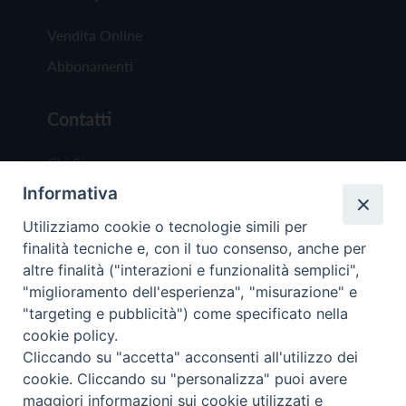
Vendita Online
Abbonamenti
Contatti
Chi Siamo
Informativa
Redazione
Scrivici
Utilizziamo cookie o tecnologie simili per
finalità tecniche e, con il tuo consenso, anche per
altre finalità ("interazioni e funzionalità semplici",
"miglioramento dell'esperienza", "misurazione" e
"targeting e pubblicità") come specificato nella
cookie policy.
Copyright © 2019 - Tutti i diritti riservati - Vit
Cliccando su "accetta" acconsenti all'utilizzo dei
Trentina Editrice
cookie. Cliccando su "personalizza" puoi avere
maggiori informazioni sui cookie utilizzati e