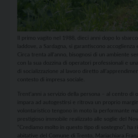
Il primo vagito nel 1988, dieci anni dopo lo sbarc
laddove, a Sardagna, si garantiscono accoglienza e
Circa trenta all’anno, bisognosi di un ambiente sem
con la sua dozzina di operatori professionali e u
di socializzazione al lavoro diretto all’apprendime
contesto di impresa sociale.
Trent’anni a servizio della persona – al centro di o
impara ad autogestirsi e ritrova un proprio margi
volontaristico tengono in moto la performante mac
prestigioso immobile realizzato alle soglie del Nov
“Crediamo molto in questo tipo di sostegno”, ha risp
abitative del Comune di Trento, Mariachiara Franzoi