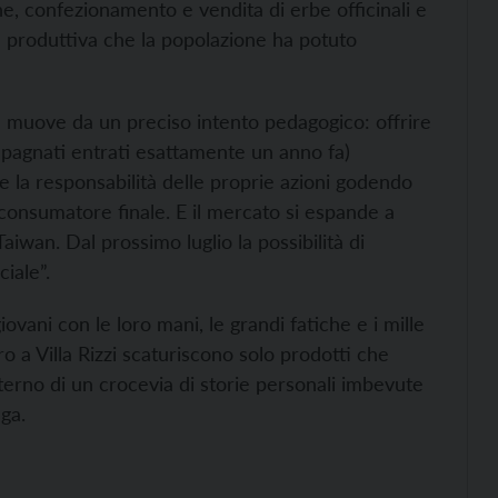
ne, confezionamento e vendita di erbe officinali e
ra produttiva che la popolazione ha potuto
he muove da un preciso intento pedagogico: offrire
ompagnati entrati esattamente un anno fa)
e la responsabilità delle proprie azioni godendo
 consumatore finale. E il mercato si espande a
aiwan. Dal prossimo luglio la possibilità di
iale”.
 giovani con le loro mani, le grandi fatiche e i mille
oro a Villa Rizzi scaturiscono solo prodotti che
terno di un crocevia di storie personali imbevute
ga.