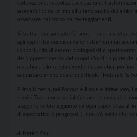
Coltivazione, raccolta, essiccazione, trasformazio
aromatiche: dal primo all’ultimo anello della filie
osservare nel corso dei festeggiamenti.
Si tratta – ha spiegato Grisenti – di una scelta c
agli ospiti (tra cui dieci minori stranieri non acc
l’opportunità di essere protagonisti e sperimentar
dell’apprezzamento del propri sforzi da parte del
macchia d’olio raggiungendo, i cosmetici, perfino T
acquistare anche ceste di orticole “Naturale & Soc
Prima la terra, poi l’acqua e il sole e infine loro, i
sorrisi. Tra natura, socialità e accoglienza, dal lav
traggono valore aggiunto da ogni esperienza all’in
di aspettative e progressi. E non c’è soldo che ten
di
Patrick Zeni