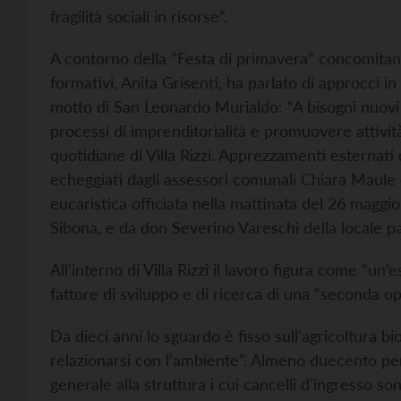
fragilità sociali in risorse”.
A contorno della “Festa di primavera” concomitante
formativi, Anita Grisenti, ha parlato di approcci i
motto di San Leonardo Murialdo: “A bisogni nuovi 
processi di imprenditorialità e promuovere attività d
quotidiane di Villa Rizzi. Apprezzamenti esternati
echeggiati dagli assessori comunali Chiara Maule 
eucaristica officiata nella mattinata del 26 maggi
Sibona, e da don Severino Vareschi della locale p
All’interno di Villa Rizzi il lavoro figura come “u
fattore di sviluppo e di ricerca di una “seconda op
Da dieci anni lo sguardo è fisso sull’agricoltura bio
relazionarsi con l’ambiente”. Almeno duecento pers
generale alla struttura i cui cancelli d’ingresso so