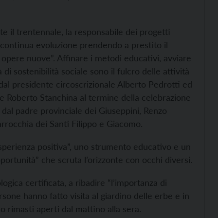
 il trentennale, la responsabile dei progetti
n continua evoluzione prendendo a prestito il
opere nuove”. Affinare i metodi educativi, avviare
i sostenibilità sociale sono il fulcro delle attività
 dal presidente circoscrizionale Alberto Pedrotti ed
e Roberto Stanchina al termine della celebrazione
o dal padre provinciale dei Giuseppini, Renzo
arrocchia dei Santi Filippo e Giacomo.
n’esperienza positiva”, uno strumento educativo e un
portunità” che scruta l’orizzonte con occhi diversi.
logica certificata, a ribadire “l’importanza di
one hanno fatto visita al giardino delle erbe e in
no rimasti aperti dal mattino alla sera.