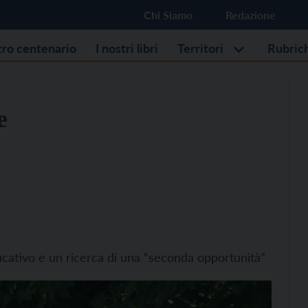
Chi Siamo
Redazione
stro centenario
I nostri libri
Territori
Rubric
e
ucativo e un ricerca di una “seconda opportunità”