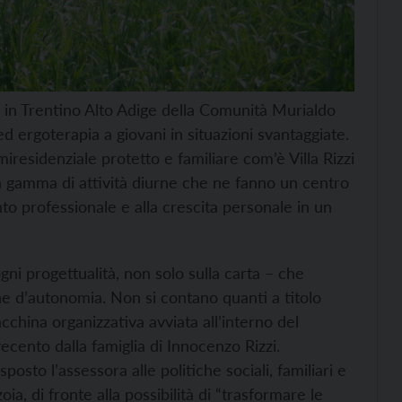
o in Trentino Alto Adige della Comunità Murialdo
d ergoterapia a giovani in situazioni svantaggiate.
iresidenziale protetto e familiare com’è Villa Rizzi
na gamma di attività diurne che ne fanno un centro
nto professionale e alla crescita personale in un
gni progettualità, non solo sulla carta – che
ne d’autonomia. Non si contano quanti a titolo
china organizzativa avviata all’interno del
ecento dalla famiglia di Innocenzo Rizzi.
osto l’assessora alle politiche sociali, familiari e
a, di fronte alla possibilità di “trasformare le