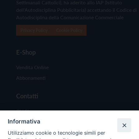
Settimanali Cattolici), ha aderito allo IAP (Istituto
dell'Autodisciplina Pubblicitaria) accettando il Codice di
Autodisciplina della Comunicazione Commerciale
Privacy Policy
Cookie Policy
E-Shop
Vendita Online
Abbonamenti
Contatti
Chi Siamo
Informativa
Redazione
Scrivici
Utilizziamo cookie o tecnologie simili per