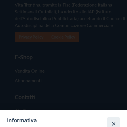
Vita Trentina, tramite la Fisc (Federazione Italiana
Settimanali Cattolici), ha aderito allo IAP (Istituto
dell'Autodisciplina Pubblicitaria) accettando il Codice di
Autodisciplina della Comunicazione Commerciale
Privacy Policy
Cookie Policy
E-Shop
Vendita Online
Abbonamenti
Contatti
Chi Siamo
Informativa
Redazione