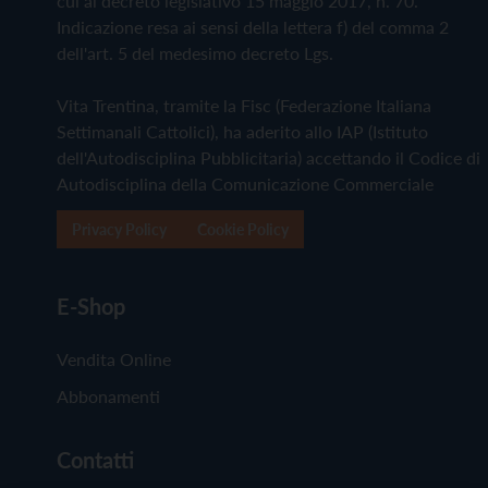
cui al decreto legislativo 15 maggio 2017, n. 70.
Indicazione resa ai sensi della lettera f) del comma 2
dell'art. 5 del medesimo decreto Lgs.
Vita Trentina, tramite la Fisc (Federazione Italiana
Settimanali Cattolici), ha aderito allo IAP (Istituto
dell'Autodisciplina Pubblicitaria) accettando il Codice di
Autodisciplina della Comunicazione Commerciale
Privacy Policy
Cookie Policy
E-Shop
Vendita Online
Abbonamenti
Contatti