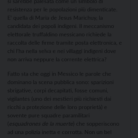
si sarebbe palesata come un simbolo di
resistenza per le popolazioni più dimenticate.
E’ quella di Marìa de Jesus Marichuy, la
candidata dei popoli indigeni. Il meccanismo
elettorale truffaldino messicano richiede la
raccolta delle firme tramite posta elettronica, e
chi l’ha nella selva e nei villaggi indigeni dove
non arriva neppure la corrente elettrica?
Fatto sta che oggi in Messico le parole che
dominano la scena pubblica sono: sparizioni
sbrigative, corpi decapitati, fosse comuni,
vigilantes (uno dei mestieri più richiesti dai
ricchi a protezione delle loro proprietà) e
sovente pure squadre paramilitari
(
esquadrones de la muerte
) che sopperiscono
ad una polizia inetta e corrotta. Non un bel