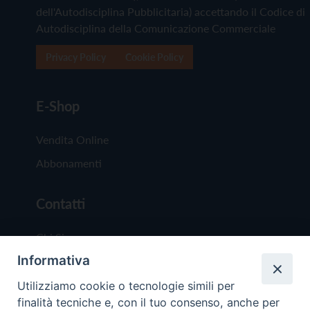
dell'Autodisciplina Pubblicitaria) accettando il Codice di
Autodisciplina della Comunicazione Commerciale
Privacy Policy
Cookie Policy
E-Shop
Vendita Online
Abbonamenti
Contatti
Chi Siamo
Informativa
Redazione
Scrivici
Utilizziamo cookie o tecnologie simili per
finalità tecniche e, con il tuo consenso, anche per