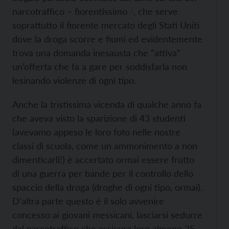
narcotraffico – fiorentissimo -, che serve
soprattutto il fiorente mercato degli Stati Uniti
dove la droga scorre e fiumi ed evidentemente
trova una domanda inesausta che “attiva”
un’offerta che fa a gare per soddisfarla non
lesinando violenze di ogni tipo.
Anche la tristissima vicenda di qualche anno fa
che aveva visto la sparizione di 43 studenti
(avevamo appeso le loro foto nelle nostre
classi di scuola, come un ammonimento a non
dimenticarli!) è accertato ormai essere frutto
di una guerra per bande per il controllo dello
spaccio della droga (droghe di ogni tipo, ormai).
D’altra parte questo è il solo avvenire
concesso ai giovani messicani, lasciarsi sedurre
dal narcotraffico che assicura loro almeno 25