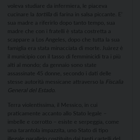
voleva studiare da infermiera, le piaceva
cucinare la
tortilla
di farina in salsa piccante. E’
sua madre a riferirlo dopo tanto tempo, sua
madre che con i fratelli è stata costretta a
scappare a Los Angeles, dopo che tutta la sua
famiglia era stata minacciata di morte. Juàrez è
il municipio con il tasso di femminicidi tra i più
alti al mondo; da gennaio sono state
assassinate 45 donne, secondo i dati delle
stesse autorità messicane attraverso la
Fiscalìa
General del Estado
.
Terra violentissima, il Messico, in cui
praticamente accanto allo Stato legale –
imbelle e corrotto – esiste e serpeggia, come
una tarantola impazzita, uno Stato di tipo
illegale parallelo costituito dai tanti cartelli del