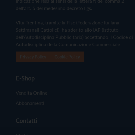
Indicazione resa ai sensi della lettera f) del comma 2
dell'art. 5 del medesimo decreto Lgs.
Vita Trentina, tramite la Fisc (Federazione Italiana
Settimanali Cattolici), ha aderito allo IAP (Istituto
dell'Autodisciplina Pubblicitaria) accettando il Codice di
Autodisciplina della Comunicazione Commerciale
Privacy Policy
Cookie Policy
E-Shop
Vendita Online
Abbonamenti
Contatti