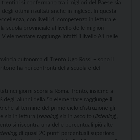
 trentini si confermano tra i migliori del Paese sia
 degli ottimi risultati anche in inglese. In questa
 eccellenza, con livelli di competenza in lettura e
la scuola provinciale al livello delle migliori
 V elementare raggiunge infatti il livello A1 nelle
Provincia autonoma di Trento Ugo Rossi – sono il
rritorio ha nei confronti della scuola e del
entati nei giorni scorsi a Roma. Trento, insieme a
0% degli alunni della 5a elementare raggiunge il
 Anche al termine del primo ciclo d’istruzione gli
e sia in lettura (
reading
) sia in ascolto (
listening
),
Trento si riscontra una delle percentuali più alte
istening
, di quasi 20 punti percentuali superiore