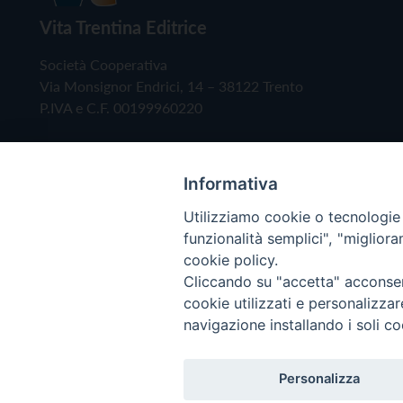
Vita Trentina Editrice
Società Cooperativa
Via Monsignor Endrici, 14 – 38122 Trento
P.IVA e C.F. 00199960220
Informativa
Utilizziamo cookie o tecnologie s
funzionalità semplici", "miglior
cookie policy.
Cliccando su "accetta" acconsent
Copyright © 2019 - Tutti i diritti riservati - Vita
cookie utilizzati e personalizza
navigazione installando i soli co
Privacy Policy
Personalizza