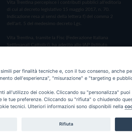
Vita Trentina percepisce i contributi pubblici all'editoria
di cui al decreto legislativo 15 maggio 2017, n. 70.
Indicazione resa ai sensi della lettera f) del comma 2
dell'art. 5 del medesimo decreto Lgs.
Vita Trentina, tramite la Fisc (Federazione Italiana
Settimanali Cattolici), ha aderito allo IAP (Istituto
dell'Autodisciplina Pubblicitaria) accettando il Codice di
Autodisciplina della Comunicazione Commerciale
imili per finalità tecniche e, con il tuo consenso, anche per 
Privacy Policy
Cookie Policy
amento dell'esperienza", "misurazione" e "targeting e pubbli
i all'utilizzo dei cookie. Cliccando su "personalizza" puoi
 Trentina Editrice
re le tue preferenze. Cliccando su "rifiuta" o chiudendo que
okie tecnici. Ulteriori informazioni sono disponibili nella
coo
Rifiuta