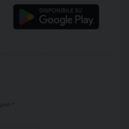
egnati
*