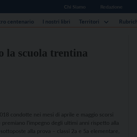
Chi Siamo
Redazione
stro centenario
I nostri libri
Territori
Rubric
 la scuola trentina
2018 condotte nei mesi di aprile e maggio scorsi
e premiano l’impegno degli ultimi anni rispetto alla
si sottoposte alla prova – classi 2a e 5a elementare,