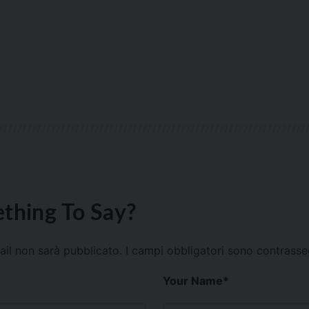
thing To Say?
mail non sarà pubblicato.
I campi obbligatori sono contrass
Your Name
*