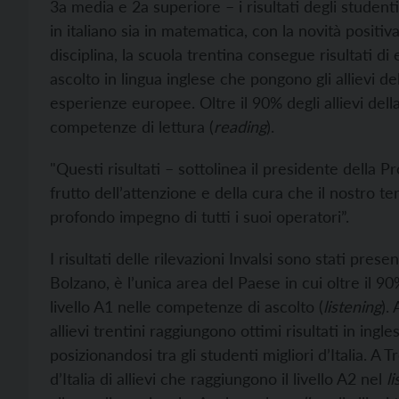
3a media e 2a superiore – i risultati degli studenti
in italiano sia in matematica, con la novità positiva
disciplina, la scuola trentina consegue risultati di
ascolto in lingua inglese che pongono gli allievi del
esperienze europee. Oltre il 90% degli allievi della
competenze di lettura (
reading
).
"Questi risultati – sottolinea il presidente della 
frutto dell’attenzione e della cura che il nostro te
profondo impegno di tutti i suoi operatori”.
I risultati delle rilevazioni Invalsi sono stati pres
Bolzano, è l’unica area del Paese in cui oltre il 9
livello A1 nelle competenze di ascolto (
listening
).
allievi trentini raggiungono ottimi risultati in ingles
posizionandosi tra gli studenti migliori d’Italia. A 
d’Italia di allievi che raggiungono il livello A2 nel
l