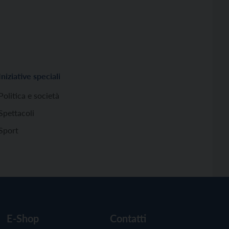
Iniziative speciali
Politica e società
Spettacoli
Sport
E-Shop
Contatti