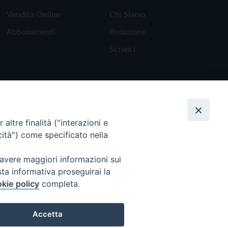
Vendita Online
Chi Siamo
Abbonamenti
Redazione
Scrivici
altre finalità ("interazioni e
cità") come specificato nella
 avere maggiori informazioni sui
sta informativa proseguirai la
kie policy
completa.
Torna all'inizio
Accetta