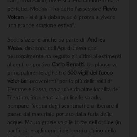
campo da calcio, dove si allena la Fiorentina, è
perfetto. Moena – ha detto l’assessore
Flavio
Volcan
– si è già rialzata ed è pronta a vivere
una grande stagione estiva”.
Soddisfazione anche da parte di
Andrea
Weiss
, direttore dell’Apt di Fassa che
personalmente ha seguito gli ultimi allestimenti
al centro sportivo
Carlo Benatti
. Un plauso va
principalmente agli oltre
600 vigili del fuoco
volontari
provenienti per lo più dalle valli di
Fiemme e Fassa, ma anche da altre località del
Trentino, impegnati a ripulire le strade,
pompare l’acqua dagli scantinati e a liberare il
paese dal materiale portato dalla furia delle
acque. Ma un grazie va alle forze dell’ordine (in
particolare agli uomini del centro alpino della