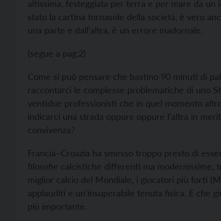
altissima, festeggiata per terra e per mare da un 
stato la cartina tornasole della società, è vero an
una parte e dall'altra, è un errore madornale.
(segue a pag.2)
Come si può pensare che bastino 90 minuti di pal
raccontarci le complesse problematiche di uno St
ventidue professionisti che in quel momento altro
indicarci una strada oppure oppure l'altra in merito
convivenza?
Francia–Croazia ha smesso troppo presto di essere 
filosofie calcistiche differenti ma modernissime, 
miglior calcio del Mondiale, i giocatori più forti (
applauditi e un’insuperabile tenuta fisica. E che g
più importante.