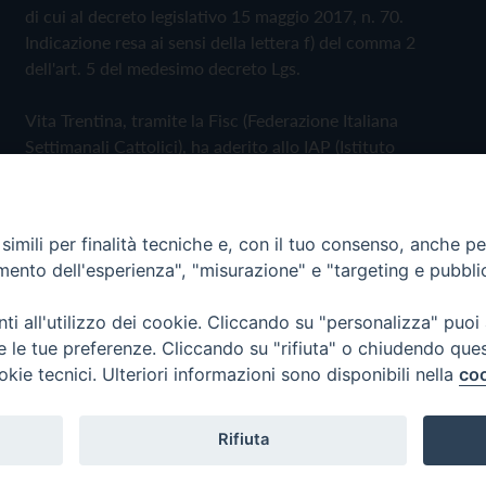
di cui al decreto legislativo 15 maggio 2017, n. 70.
Indicazione resa ai sensi della lettera f) del comma 2
dell'art. 5 del medesimo decreto Lgs.
Vita Trentina, tramite la Fisc (Federazione Italiana
Settimanali Cattolici), ha aderito allo IAP (Istituto
dell'Autodisciplina Pubblicitaria) accettando il Codice di
Autodisciplina della Comunicazione Commerciale
imili per finalità tecniche e, con il tuo consenso, anche per 
Privacy Policy
Cookie Policy
amento dell'esperienza", "misurazione" e "targeting e pubbli
i all'utilizzo dei cookie. Cliccando su "personalizza" puoi
 Trentina Editrice
re le tue preferenze. Cliccando su "rifiuta" o chiudendo que
okie tecnici. Ulteriori informazioni sono disponibili nella
coo
Rifiuta