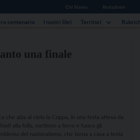
Chi Siamo
Redazione
stro centenario
I nostri libri
Territori
Rubric
tanto una finale
a che alza al cielo la Coppa, in una festa attesa da
iati alla folla, mettono a ferro e fuoco gli
emblema del nazionalismo, che torna a casa a testa