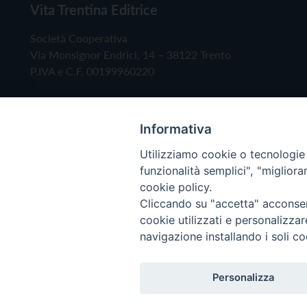
Vita Trentina Editrice
Società Cooperativa
Via Monsignor Endrici, 14 – 38122 Trento
P.IVA e C.F. 00199960220
Informativa
Utilizziamo cookie o tecnologie s
funzionalità semplici", "miglior
cookie policy.
Cliccando su "accetta" acconsent
Copyright © 2019 - Tutti i diritti riservati - Vita
cookie utilizzati e personalizza
navigazione installando i soli co
Privacy Policy
Personalizza