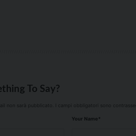
thing To Say?
mail non sarà pubblicato.
I campi obbligatori sono contrass
Your Name
*