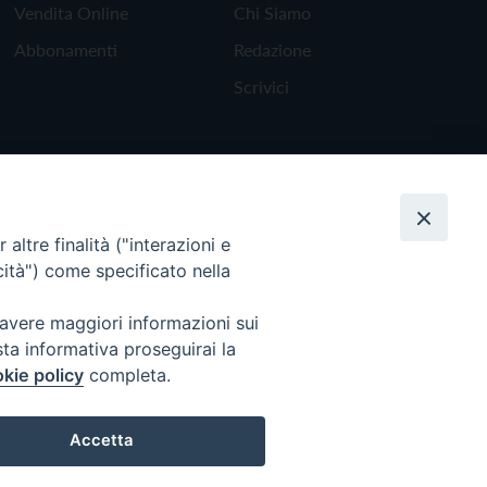
Vendita Online
Chi Siamo
Abbonamenti
Redazione
Scrivici
altre finalità ("interazioni e
cità") come specificato nella
 avere maggiori informazioni sui
sta informativa proseguirai la
kie policy
completa.
Torna all'inizio
Accetta