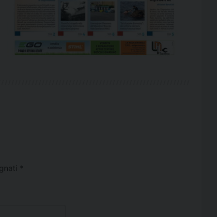
egnati
*