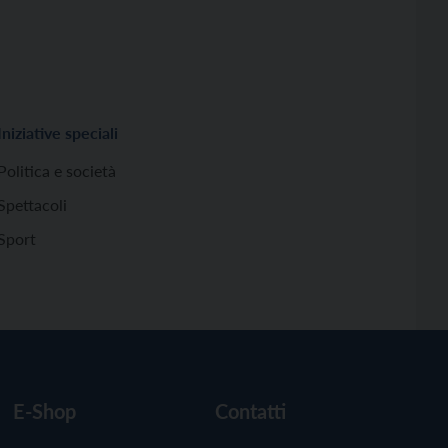
Iniziative speciali
Politica e società
Spettacoli
Sport
E-Shop
Contatti