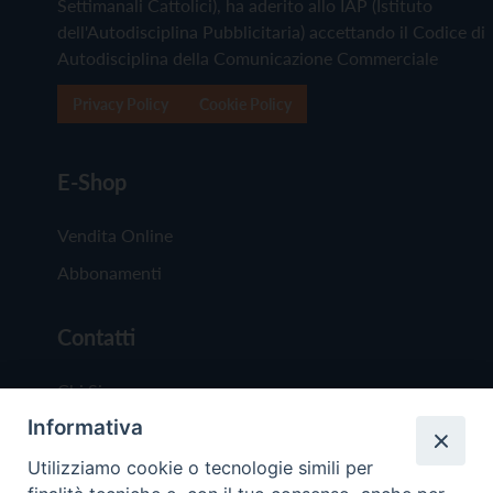
Settimanali Cattolici), ha aderito allo IAP (Istituto
dell'Autodisciplina Pubblicitaria) accettando il Codice di
Autodisciplina della Comunicazione Commerciale
Privacy Policy
Cookie Policy
E-Shop
Vendita Online
Abbonamenti
Contatti
Chi Siamo
Informativa
Redazione
Scrivici
Utilizziamo cookie o tecnologie simili per