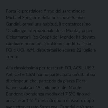
Porta le prestigiose firme del sarentinese
Michael Spögler e della brissinese Sabine
Gandini, ormai una habitué, il trentatreesimo
“Challenge Internazionale della Montagna per
Cicloamatori” (ex Coppa del Mondo: ha dovuto
cambiare nome per 'problemi conflittuali' con
FCI e UCI,
ndr
), disputatosi lo scorso 22 luglio a
Trento.
Alla classicissima per tesserati FCI, ACSI, UISP,
ASI, CSI e CSAI hanno partecipato un'ottantina
di grimpeur, che, partendo da piazza Fiera,
hanno scalato i 19 chilometri del Monte
Bondone (pendenza media del 7,5%) fino ad
arrivare ai 1.654 metri di quota di Vason, dopo
aver attraversato Sardagna, Candriai e Vaneze.