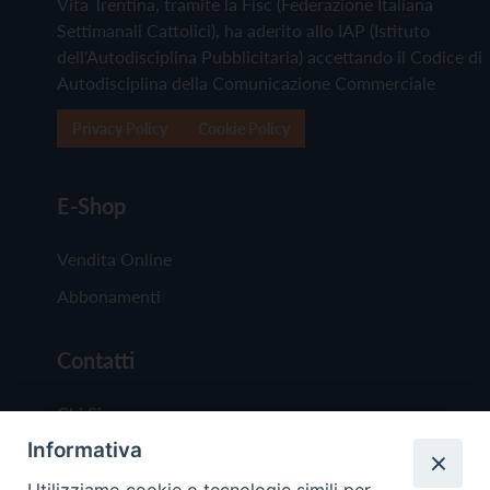
Vita Trentina, tramite la Fisc (Federazione Italiana
Settimanali Cattolici), ha aderito allo IAP (Istituto
dell'Autodisciplina Pubblicitaria) accettando il Codice di
Autodisciplina della Comunicazione Commerciale
Privacy Policy
Cookie Policy
E-Shop
Vendita Online
Abbonamenti
Contatti
Chi Siamo
Informativa
Redazione
Scrivici