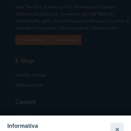
Vita Trentina, tramite la Fisc (Federazione Italiana
Settimanali Cattolici), ha aderito allo IAP (Istituto
dell'Autodisciplina Pubblicitaria) accettando il Codice di
Autodisciplina della Comunicazione Commerciale
Privacy Policy
Cookie Policy
E-Shop
Vendita Online
Abbonamenti
Contatti
Chi Siamo
Informativa
Redazione