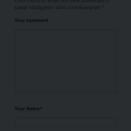
Il tuo indirizzo email non sarà pubblicato.
I
campi obbligatori sono contrassegnati
*
Your comment
Your Name
*