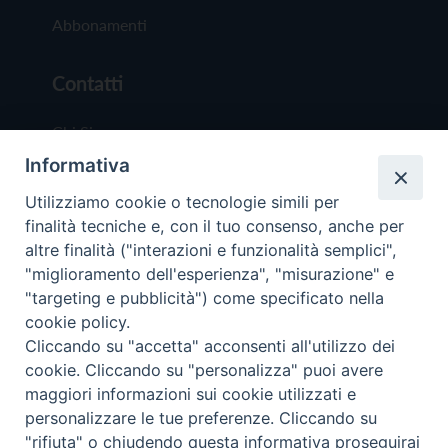
Abbonamenti
Contatti
Chi Siamo
Informativa
Redazione
Scrivici
Utilizziamo cookie o tecnologie simili per
finalità tecniche e, con il tuo consenso, anche per
altre finalità ("interazioni e funzionalità semplici",
"miglioramento dell'esperienza", "misurazione" e
"targeting e pubblicità") come specificato nella
cookie policy.
Copyright © 2019 - Tutti i diritti riservati - Vit
Cliccando su "accetta" acconsenti all'utilizzo dei
Trentina Editrice
cookie. Cliccando su "personalizza" puoi avere
maggiori informazioni sui cookie utilizzati e
Privacy Policy
personalizzare le tue preferenze. Cliccando su
Torna all'inizi
"rifiuta" o chiudendo questa informativa proseguirai