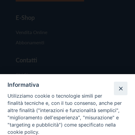
E-Shop
Vendita Online
Abbonamenti
Contatti
Chi Siamo
Informativa
Redazione
Scrivici
Utilizziamo cookie o tecnologie simili per
finalità tecniche e, con il tuo consenso, anche per
altre finalità ("interazioni e funzionalità semplici",
"miglioramento dell'esperienza", "misurazione" e
"targeting e pubblicità") come specificato nella
cookie policy.
Copyright © 2019 - Tutti i diritti riservati - Vit