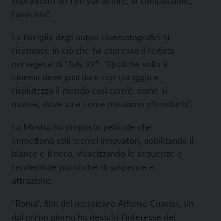
soprattutto un film sull’amore, la compassione,
l’amicizia”.
La famiglia degli autori cinematografici si
riconosce in ciò che ha espresso il regista
norvegese di “July 22”: ”Qualche volta il
cinema deve guardare con coraggio e
risolutezza il mondo così com’è, come si
muove, dove va e come possiamo affrontarlo”.
La Mostra ha proposto pellicole che
immettono stili tecnici innovatori, nobilitando il
bianco e il nero, vivacizzando le sequenze e
rendendole più ricche di suspence e
attrazione.
“Roma”, film del messicano Alfonso Cuaròn, sin
dal primo giorno ha destato l’interesse dei