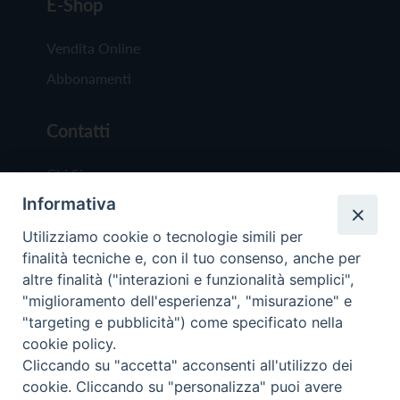
E-Shop
Vendita Online
Abbonamenti
Contatti
Chi Siamo
Informativa
Redazione
Scrivici
Utilizziamo cookie o tecnologie simili per
finalità tecniche e, con il tuo consenso, anche per
altre finalità ("interazioni e funzionalità semplici",
"miglioramento dell'esperienza", "misurazione" e
"targeting e pubblicità") come specificato nella
cookie policy.
Copyright © 2019 - Tutti i diritti riservati - Vit
Cliccando su "accetta" acconsenti all'utilizzo dei
Trentina Editrice
cookie. Cliccando su "personalizza" puoi avere