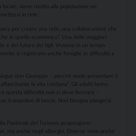
 locale, viene rivolto alla popolazione un
 mettersi in rete.
pera per creare una rete, una collaborazione che
che in quello economico”. Una delle maggiori
ie e del futuro dei figli. Viviamo in un tempo
mente si registrano anche famiglie in difficoltà a
osegue don Giuseppe – perché vuole presentare il
fascinante la vita cristiana”. Gli adulti fanno
erò questa difficoltà non ci deve fermare –
n trampolino di lancio. Non bisogna piangersi
 alla Pastorale del Turismo, propongono
iese, ma anche negli alberghi. Diverse sono anche