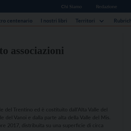
Chi Siamo
Redazione
stro centenario
I nostri libri
Territori
Rubric
to associazioni
le del Trentino ed è costituito dall’Alta Valle del
e del Vanoi e dalla parte alta della Valle del Mis.
e 2017, distribuita su una superficie di circa