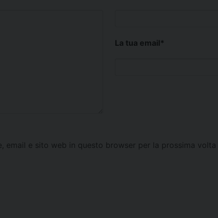
La tua email
*
e, email e sito web in questo browser per la prossima vol