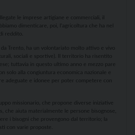
ollegate le imprese artigiane e commerciali, il
obbiamo dimenticare, poi, l’agricoltura che ha nel
di reddito.
da Trento, ha un volontariato molto attivo e vivo
ali, sociali e sportive). Il territorio ha risentito
aese; tuttavia in questo ultimo anno e mezzo pare
 non solo alla congiuntura economica nazionale e
ture adeguate e idonee per poter competere con
 gruppo missionario, che propone diverse iniziative
itas, che aiuta materialmente le persone bisognose,
ere i bisogni che provengono dal territorio; la
isti con varie proposte.