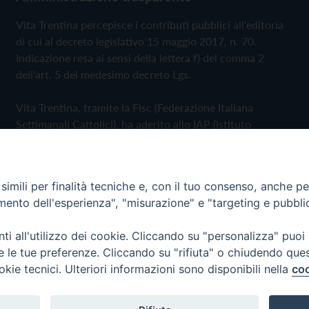
Vita Trentina percepisce i contributi pubblici all'editoria
di cui al decreto legislativo 15 maggio 2017, n. 70.
Indicazione resa ai sensi della lettera f) del comma 2
dell'art. 5 del medesimo decreto Lgs.
Vita Trentina, tramite la Fisc (Federazione Italiana
Settimanali Cattolici), ha aderito allo IAP (Istituto
dell'Autodisciplina Pubblicitaria) accettando il Codice di
Autodisciplina della Comunicazione Commerciale
imili per finalità tecniche e, con il tuo consenso, anche per 
Privacy Policy
Cookie Policy
amento dell'esperienza", "misurazione" e "targeting e pubbli
i all'utilizzo dei cookie. Cliccando su "personalizza" puoi
 Trentina Editrice
re le tue preferenze. Cliccando su "rifiuta" o chiudendo que
okie tecnici. Ulteriori informazioni sono disponibili nella
coo