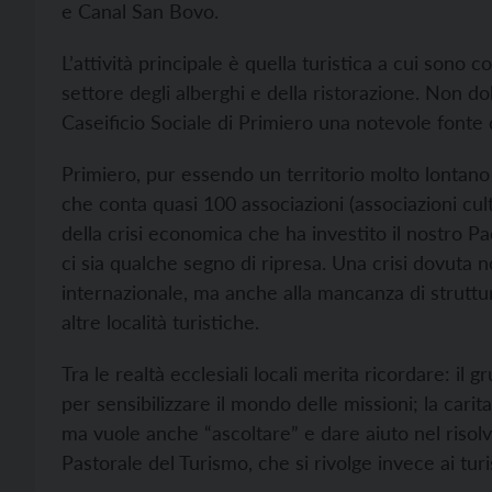
e Canal San Bovo.
L’attività principale è quella turistica a cui sono c
settore degli alberghi e della ristorazione. Non d
Caseificio Sociale di Primiero una notevole fonte 
Primiero, pur essendo un territorio molto lontano 
che conta quasi 100 associazioni (associazioni cultur
della crisi economica che ha investito il nostro P
ci sia qualche segno di ripresa. Una crisi dovuta
internazionale, ma anche alla mancanza di strut
altre località turistiche.
Tra le realtà ecclesiali locali merita ricordare: il
per sensibilizzare il mondo delle missioni; la car
ma vuole anche “ascoltare” e dare aiuto nel risolv
Pastorale del Turismo, che si rivolge invece ai tur