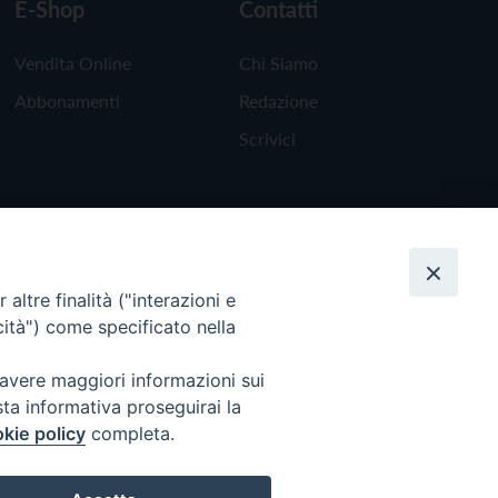
E-Shop
Contatti
Vendita Online
Chi Siamo
Abbonamenti
Redazione
Scrivici
altre finalità ("interazioni e
cità") come specificato nella
 avere maggiori informazioni sui
sta informativa proseguirai la
kie policy
completa.
Torna all'inizio