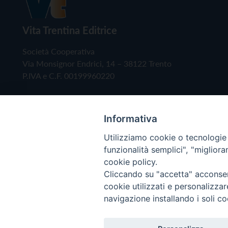
Vita Trentina Editrice
Società Cooperativa
Via Monsignor Endrici, 14 – 38122 Trento
P.IVA e C.F. 00199960220
Informativa
Utilizziamo cookie o tecnologie s
funzionalità semplici", "miglior
cookie policy.
Cliccando su "accetta" acconsent
Copyright © 2019 - Tutti i diritti riservati - Vita
cookie utilizzati e personalizza
navigazione installando i soli co
Privacy Policy