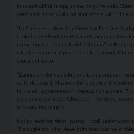
In questi ultimi tempi, anche da parte della Chiesa
pressante appello alla collaborazione, all’unità e a
“La Chiesa – ci dice don Giuseppe Daprà – si ado
ci aiuti vicendevolmente sia nel campo pastorale 
preoccupazioni è quella della “tenuta” delle famigl
caratterizzato dalla povertà delle relazioni. Ultima
causa del gioco.
“L’annuncio del vangelo è molto importante – pr
volto di Gesù di Nazaret che è capace di rendere af
fatica ad “appassionare” i ragazzi ed i giovani. “P
continua ancora don Giuseppe – ma deve essere u
addosso, ma reagire”.
Nel periodo turistico i parroci locali, unitamente
“l’accoglienza” che viene fatta non solo nelle ch