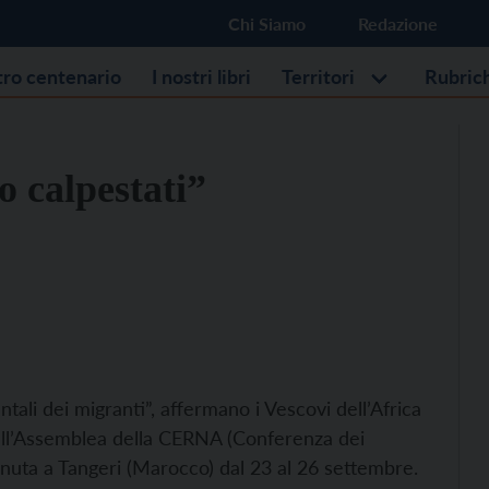
Chi Siamo
Redazione
stro centenario
I nostri libri
Territori
Rubric
no calpestati”
ali dei migranti”, affermano i Vescovi dell’Africa
ell’Assemblea della CERNA (Conferenza dei
enuta a Tangeri (Marocco) dal 23 al 26 settembre.