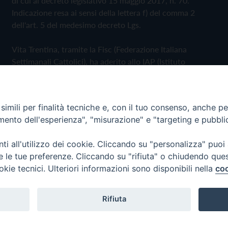
di cui al decreto legislativo 15 maggio 2017, n. 70.
Indicazione resa ai sensi della lettera f) del comma 2
dell'art. 5 del medesimo decreto Lgs.
Vita Trentina, tramite la Fisc (Federazione Italiana
Settimanali Cattolici), ha aderito allo IAP (Istituto
dell'Autodisciplina Pubblicitaria) accettando il Codice di
Autodisciplina della Comunicazione Commerciale
imili per finalità tecniche e, con il tuo consenso, anche per 
Privacy Policy
Cookie Policy
amento dell'esperienza", "misurazione" e "targeting e pubbli
i all'utilizzo dei cookie. Cliccando su "personalizza" puoi
 Trentina Editrice
re le tue preferenze. Cliccando su "rifiuta" o chiudendo que
okie tecnici. Ulteriori informazioni sono disponibili nella
coo
Rifiuta