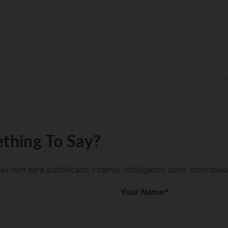
thing To Say?
mail non sarà pubblicato.
I campi obbligatori sono contrass
Your Name
*