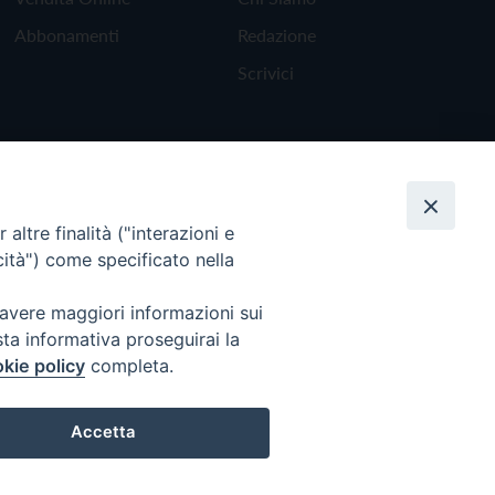
Abbonamenti
Redazione
Scrivici
altre finalità ("interazioni e
cità") come specificato nella
 avere maggiori informazioni sui
sta informativa proseguirai la
kie policy
completa.
Torna all'inizio
Accetta
Preferenze Cookie