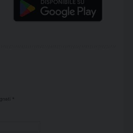
egnati
*