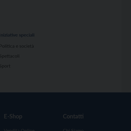
Iniziative speciali
Politica e società
Spettacoli
Sport
E-Shop
Contatti
Vendita Online
Chi Siamo