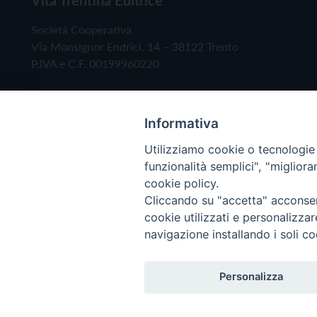
Società Cooperativa
Via Monsignor Endrici, 14 – 38122 Trento
P.IVA e C.F. 00199960220
Informativa
Utilizziamo cookie o tecnologie s
funzionalità semplici", "miglior
cookie policy.
Cliccando su "accetta" acconsent
Copyright © 2019 - Tutti i diritti riservati - Vita
cookie utilizzati e personalizza
navigazione installando i soli co
Privacy Policy
Personalizza