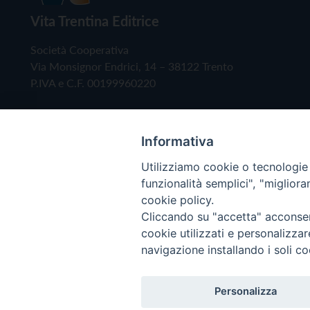
Vita Trentina Editrice
Società Cooperativa
Via Monsignor Endrici, 14 – 38122 Trento
P.IVA e C.F. 00199960220
Informativa
Utilizziamo cookie o tecnologie s
funzionalità semplici", "miglior
cookie policy.
Cliccando su "accetta" acconsent
Copyright © 2019 - Tutti i diritti riservati - Vita
cookie utilizzati e personalizza
navigazione installando i soli co
Privacy Policy
Personalizza