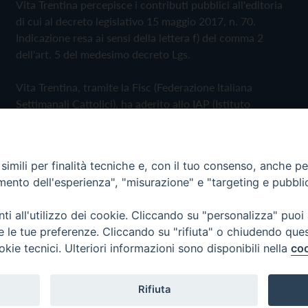
Vita Trentina percepisce i contributi pubblici all'editoria
di cui al decreto legislativo 15 maggio 2017, n. 70.
Indicazione resa ai sensi della lettera f) del comma 2
dell'art. 5 del medesimo decreto Lgs.
Vita Trentina, tramite la Fisc (Federazione Italiana
Settimanali Cattolici), ha aderito allo IAP (Istituto
dell'Autodisciplina Pubblicitaria) accettando il Codice di
Autodisciplina della Comunicazione Commerciale
imili per finalità tecniche e, con il tuo consenso, anche per 
Privacy Policy
Cookie Policy
amento dell'esperienza", "misurazione" e "targeting e pubbli
i all'utilizzo dei cookie. Cliccando su "personalizza" puoi
 Trentina Editrice
re le tue preferenze. Cliccando su "rifiuta" o chiudendo que
okie tecnici. Ulteriori informazioni sono disponibili nella
coo
Rifiuta