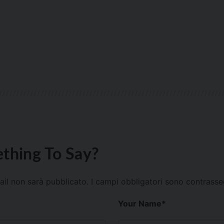
thing To Say?
mail non sarà pubblicato.
I campi obbligatori sono contrass
Your Name
*