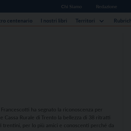
Chi Siamo
Redazione
stro centenario
I nostri libri
Territori
Rubric
o Francescotti ha segnato la riconoscenza per
Cassa Rurale di Trento la bellezza di 38 ritratti
i trentini, per lo più amici e conoscenti perché da