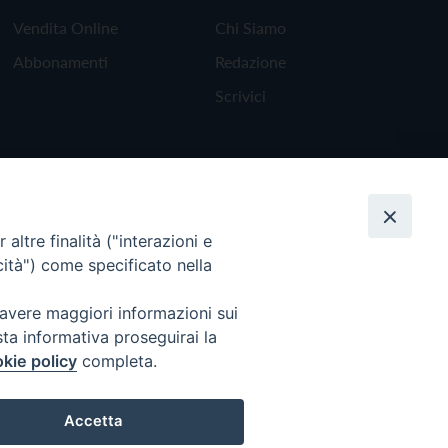
Vendita Online
Chi Siamo
Abbonamenti
Redazione
Scrivici
altre finalità ("interazioni e
cità") come specificato nella
 avere maggiori informazioni sui
sta informativa proseguirai la
kie policy
completa.
Torna all'inizio
Accetta