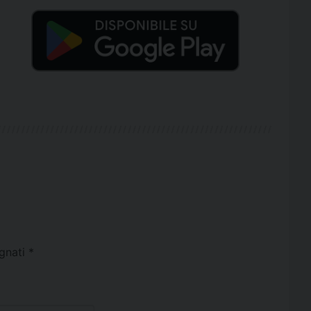
egnati
*