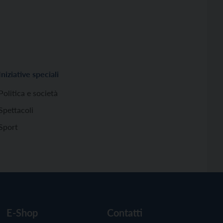
Iniziative speciali
Politica e società
Spettacoli
Sport
E-Shop
Contatti