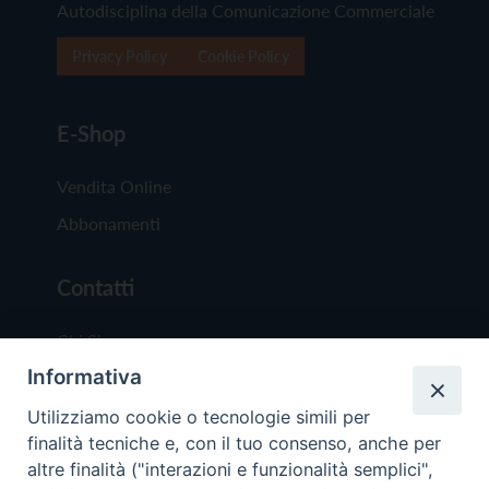
Autodisciplina della Comunicazione Commerciale
Privacy Policy
Cookie Policy
E-Shop
Vendita Online
Abbonamenti
Contatti
Chi Siamo
Informativa
Redazione
Scrivici
Utilizziamo cookie o tecnologie simili per
finalità tecniche e, con il tuo consenso, anche per
altre finalità ("interazioni e funzionalità semplici",