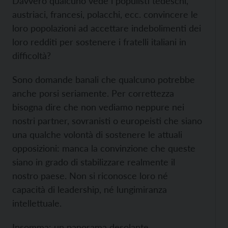
Davvero qualcuno vede i populisti tedeschi,
austriaci, francesi, polacchi, ecc. convincere le
loro popolazioni ad accettare indebolimenti dei
loro redditi per sostenere i fratelli italiani in
difficoltà?
Sono domande banali che qualcuno potrebbe
anche porsi seriamente. Per correttezza
bisogna dire che non vediamo neppure nei
nostri partner, sovranisti o europeisti che siano
una qualche volontà di sostenere le attuali
opposizioni: manca la convinzione che queste
siano in grado di stabilizzare realmente il
nostro paese. Non si riconosce loro né
capacità di leadership, né lungimiranza
intellettuale.
Insomma: un panorama desolante.