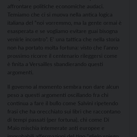
affrontare politiche economiche audaci.
Temiamo che ci si muova nella antica logica
italiana del “noi vorremmo, ma la gente ormai è
esasperata e se vogliamo evitare guai bisogna
venirle incontro”. E’ una tattica che nella storia
non ha portato molta fortuna: visto che l’anno
prossimo ricorre il centenario rileggersi come
è finita a Versailles sbandierando questi
argomenti.
Il governo al momento sembra non dare alcun
peso a questi argomenti oscillando fra chi
continua a fare il bullo come Salvini ripetendo
frasi che ha orecchiato sui libri che raccontano
di tempi passati (per fortuna), chi come Di
Maio mischia intemerate anti europee e
improbabili affermazioni del tipo “glielo spiego