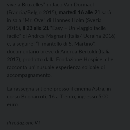
vive a Bruxelles” di Jaco Van Dormael
(Francia/Belgio 2015),
m
artedì 16
alle
21
sarà
in sala “Mr. Ove” di Hannes Holm (Svezia
2015),
il
23
all
e 21
“Easy – Un viaggio facile
facile” di Andrea Magnani (Italia/ Ucraina 2016)
e, a seguire, “Il mantello di S. Martino”,
documentario breve di Andrea Bertoldi (Italia
2017), prodotto dalla Fondazione Hospice, che
racconta un’inusuale esperienza solidale di
accompagnamento.
La rassegna si tiene presso il cinema Astra, in
corso Buonarroti, 16 a Trento; ingresso 5,00
euro.
di
redazione VT