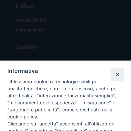
E-Shop
Vendita Online
Abbonamenti
Contatti
Chi Siamo
Informativa
Redazione
Scrivici
Utilizziamo cookie o tecnologie simili per
finalità tecniche e, con il tuo consenso, anche per
altre finalità ("interazioni e funzionalità semplici",
"miglioramento dell'esperienza", "misurazione" e
"targeting e pubblicità") come specificato nella
cookie policy.
Copyright © 2019 - Tutti i diritti riservati - Vit
Cliccando su "accetta" acconsenti all'utilizzo dei
Trentina Editrice
cookie. Cliccando su "personalizza" puoi avere