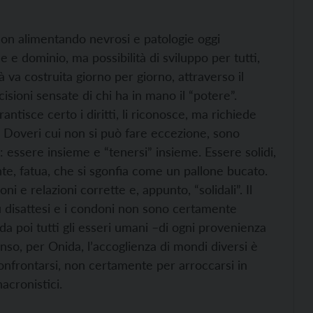
non alimentando nevrosi e patologie oggi
 e dominio, ma possibilità di sviluppo per tutti,
à va costruita giorno per giorno, attraverso il
isioni sensate di chi ha in mano il “potere”.
rantisce certo i diritti, li riconosce, ma richiede
 Doveri cui non si può fare eccezione, sono
à: essere insieme e “tenersi” insieme. Essere solidi,
nte, fatua, che si sgonfia come un pallone bucato.
 e relazioni corrette e, appunto, “solidali”. Il
 disattesi e i condoni non sono certamente
rda poi tutti gli esseri umani –di ogni provenienza
senso, per Onida, l’accoglienza di mondi diversi è
 confrontarsi, non certamente per arroccarsi in
nacronistici.