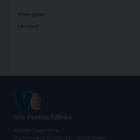
Primo piano
Meridiani
Vita Trentina Editrice
Società Cooperativa
Via Monsignor Endrici, 14 – 38122 Trento