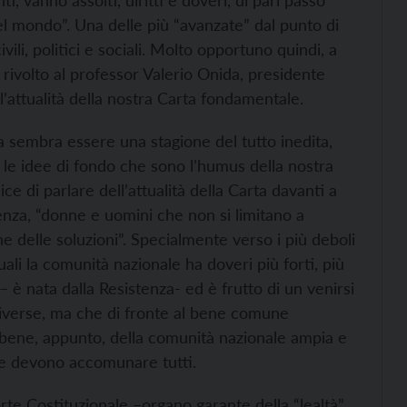
ti, vanno assolti, diritti e doveri, di pari passo
el mondo”. Una delle più “avanzate” dal punto di
vili, politici e sociali. Molto opportuno quindi, a
o rivolto al professor Valerio Onida, presidente
ll’attualità della nostra Carta fondamentale.
 sembra essere una stagione del tutto inedita,
 le idee di fondo che sono l’humus della nostra
e di parlare dell’attualità della Carta davanti a
za, “donne e uomini che non si limitano a
 delle soluzioni”. Specialmente verso i più deboli
uali la comunità nazionale ha doveri più forti, più
 è nata dalla Resistenza- ed è frutto di un venirsi
diverse, ma che di fronte al bene comune
l bene, appunto, della comunità nazionale ampia e
he devono accomunare tutti.
orte Costituzionale –organo garante della “lealtà”