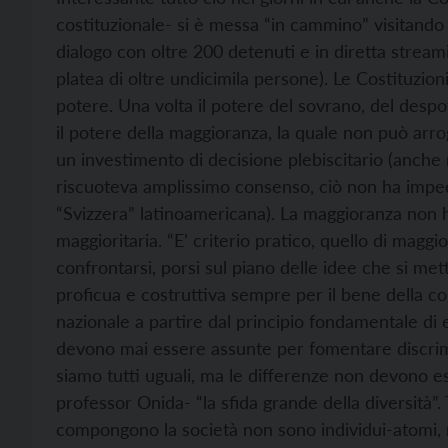
costituzionale- si è messa “in cammino” visitando 
dialogo con oltre 200 detenuti e in diretta streamin
platea di oltre undicimila persone). Le Costituzion
potere. Una volta il potere del sovrano, del despota
il potere della maggioranza, la quale non può arrog
un investimento di decisione plebiscitario (anche
riscuoteva amplissimo consenso, ciò non ha imped
“Svizzera” latinoamericana). La maggioranza non h
maggioritaria. “E’ criterio pratico, quello di maggi
confrontarsi, porsi sul piano delle idee che si met
proficua e costruttiva sempre per il bene della c
nazionale a partire dal principio fondamentale di 
devono mai essere assunte per fomentare discrim
siamo tutti uguali, ma le differenze non devono es
professor Onida- “la sfida grande della diversità
compongono la società non sono individui-atomi, 