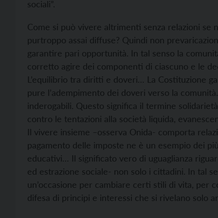
sociali”.
Come si può vivere altrimenti senza relazioni se 
purtroppo assai diffuse? Quindi non prevaricazione
garantire pari opportunità. In tal senso la comunit
corretto agire dei componenti di ciascuno e le dec
L’equilibrio tra diritti e doveri… La Costituzione ga
pure l’adempimento dei doveri verso la comunità.
inderogabili. Questo significa il termine solidariet
contro le tentazioni alla società liquida, evanesce
Il vivere insieme –osserva Onida- comporta relazioni
pagamento delle imposte ne è un esempio dei più
educativi… Il significato vero di uguaglianza rigua
ed estrazione sociale- non solo i cittadini. In tal 
un’occasione per cambiare certi stili di vita, per
difesa di principi e interessi che si rivelano solo a