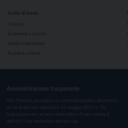
Scelte di fondo
Cronaca
Economia e Lavoro
Salute e benessere
Scuola e cultura
Amministrazione trasparente
Vita Trentina percepisce i contributi pubblici all'editoria
di cui al decreto legislativo 15 maggio 2017, n. 70.
Indicazione resa ai sensi della lettera f) del comma 2
dell'art. 5 del medesimo decreto Lgs.