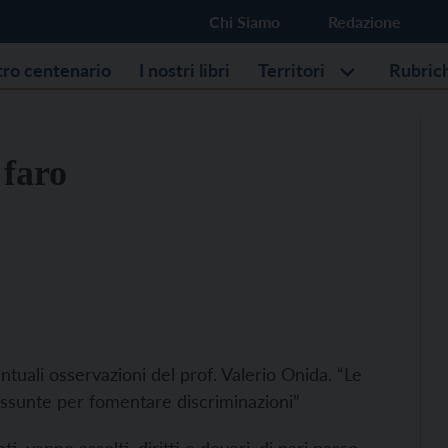
Chi Siamo
Redazione
stro centenario
I nostri libri
Territori
Rubric
 faro
ntuali osservazioni del prof. Valerio Onida. “Le
ssunte per fomentare discriminazioni”