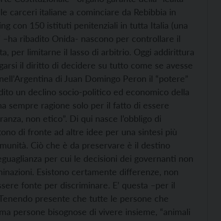
le carceri italiane a cominciare da Rebibbia in
g con 150 istituti penitenziali in tutta Italia (una
i –ha ribadito Onida- nascono per controllare il
, per limitarne il lasso di arbitrio. Oggi addirittura
arsi il diritto di decidere su tutto come se avesse
 nell’Argentina di Juan Domingo Peron il “potere”
ito un declino socio-politico ed economico della
a sempre ragione solo per il fatto di essere
oranza, non etico”. Di qui nasce l’obbligo di
tono di fronte ad altre idee per una sintesi più
omunità. Ciò che è da preservare è il destino
eguaglianza per cui le decisioni dei governanti non
inazioni. Esistono certamente differenze, non
sere fonte per discriminare. E’ questa –per il
”. Tenendo presente che tutte le persone che
ma persone bisognose di vivere insieme, “animali