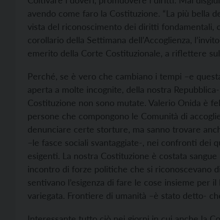
Coltivare i doveri, promuovere i diritti. Mai disgiun
avendo come faro la Costituzione. “La più bella d
vista del riconoscimento dei diritti fondamentali, ci
corollario della Settimana dell’Accoglienza, l’invit
emerito della Corte Costituzionale, a riflettere su
Perché, se è vero che cambiano i tempi –e questa
aperta a molte incognite, della nostra Repubblica-
Costituzione non sono mutate. Valerio Onida è felic
persone che compongono le Comunità di accoglien
denunciare certe storture, ma sanno trovare anche
–le fasce sociali svantaggiate-, nei confronti dei q
esigenti. La nostra Costituzione è costata sangue –
incontro di forze politiche che si riconoscevano 
sentivano l’esigenza di fare le cose insieme per i
variegata. Frontiere di umanità –è stato detto- c
Interessante tutto ciò nei giorni in cui anche la C