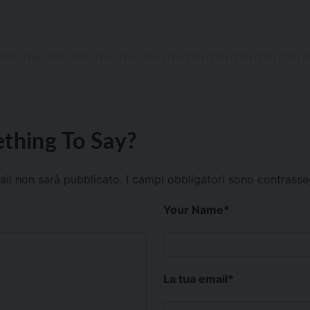
thing To Say?
mail non sarà pubblicato.
I campi obbligatori sono contrass
Your Name
*
La tua email
*