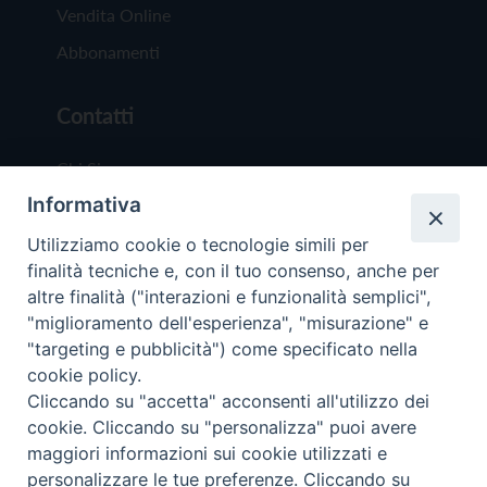
Vendita Online
Abbonamenti
Contatti
Chi Siamo
Informativa
Redazione
Scrivici
Utilizziamo cookie o tecnologie simili per
finalità tecniche e, con il tuo consenso, anche per
altre finalità ("interazioni e funzionalità semplici",
"miglioramento dell'esperienza", "misurazione" e
"targeting e pubblicità") come specificato nella
cookie policy.
Copyright © 2019 - Tutti i diritti riservati - Vit
Cliccando su "accetta" acconsenti all'utilizzo dei
Trentina Editrice
cookie. Cliccando su "personalizza" puoi avere
maggiori informazioni sui cookie utilizzati e
Privacy Policy
personalizzare le tue preferenze. Cliccando su