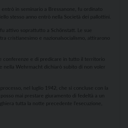
o, entrò in seminario a Bressanone, fu ordinato
lo stesso anno entrò nella Società dei pallottini.
fu attivo soprattutto a Schönstatt. Le sue
à tra cristianesimo e nazionalsocialismo, attirarono
 conferenze e di predicare in tutto il territorio
are nella Wehrmacht dichiarò subito di non voler
 il processo, nel luglio 1942, che si concluse con la
 posso mai prestare giuramento di fedeltà a un
hiera tutta la notte precedente l’esecuzione,