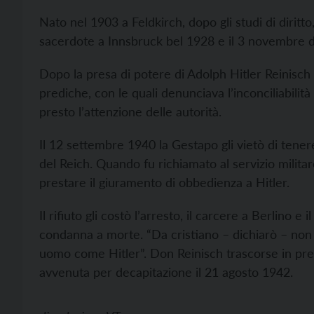
Nato nel 1903 a Feldkirch, dopo gli studi di diritt
sacerdote a Innsbruck bel 1928 e il 3 novembre del
Dopo la presa di potere di Adolph Hitler Reinisch 
prediche, con le quali denunciava l’inconciliabilit
presto l’attenzione delle autorità.
Il 12 settembre 1940 la Gestapo gli vietò di tenere
del Reich. Quando fu richiamato al servizio milit
prestare il giuramento di obbedienza a Hitler.
Il rifiuto gli costò l’arresto, il carcere a Berlino e
condanna a morte. “Da cristiano – dichiarò – non
uomo come Hitler”. Don Reinisch trascorse in preg
avvenuta per decapitazione il 21 agosto 1942.