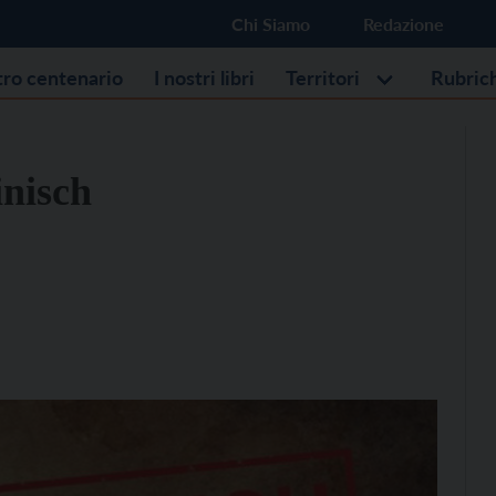
Chi Siamo
Redazione
stro centenario
I nostri libri
Territori
Rubric
inisch