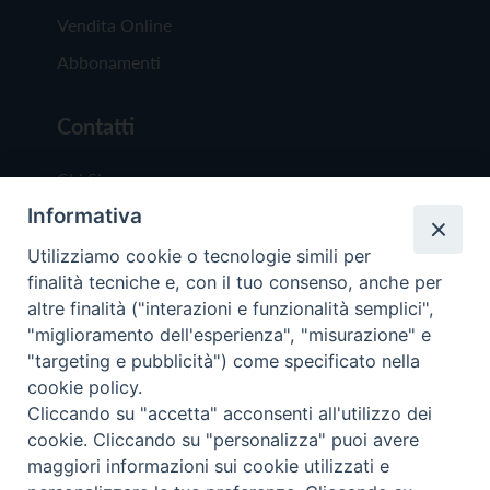
Vendita Online
Abbonamenti
Contatti
Chi Siamo
Informativa
Redazione
Scrivici
Utilizziamo cookie o tecnologie simili per
finalità tecniche e, con il tuo consenso, anche per
altre finalità ("interazioni e funzionalità semplici",
"miglioramento dell'esperienza", "misurazione" e
"targeting e pubblicità") come specificato nella
cookie policy.
Copyright © 2019 - Tutti i diritti riservati - Vit
Cliccando su "accetta" acconsenti all'utilizzo dei
Trentina Editrice
cookie. Cliccando su "personalizza" puoi avere
maggiori informazioni sui cookie utilizzati e
Privacy Policy