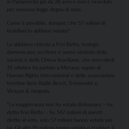
in Parlamento già da 28 anni e non è ricordato
per nessuna legge degna di nota.
Come è possibile, dunque, che 57 milioni di
brasiliani lo abbiano votato?
Lo abbiamo chiesto a Frei Betto, teologo
domenicano, scrittore e uomo-simbolo della
società e della Chiesa brasiliane, che mercoledì
31 ottobre ha parlato a Merano, ospite di
Human Rights International e delle associazioni
trentine Rete Radié Resch, Tremembé e
Viraçao & Jangada.
“La maggioranza non ha votato Bolsonaro – ha
detto Frei Betto -. Su 147 milioni di aventi
diritto al voto, solo 57 milioni hanno votato per
lui. Gli altri 90 milioni hanno votato o Haddad, il