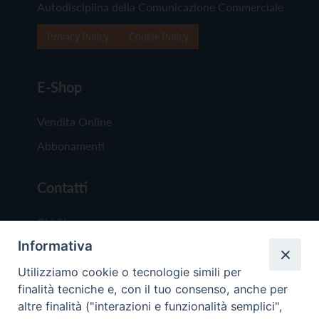
Autodisciplina della Comunicazione Commerciale
Privacy Policy
Cookie Policy
E-Shop
Vendita Online
Abbonamenti
Contatti
Chi Siamo
Informativa
Redazione
Scrivici
Utilizziamo cookie o tecnologie simili per
finalità tecniche e, con il tuo consenso, anche per
altre finalità ("interazioni e funzionalità semplici",