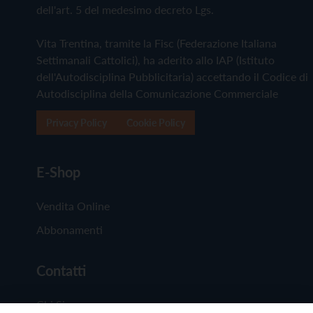
dell'art. 5 del medesimo decreto Lgs.
Vita Trentina, tramite la Fisc (Federazione Italiana
Settimanali Cattolici), ha aderito allo IAP (Istituto
dell'Autodisciplina Pubblicitaria) accettando il Codice di
Autodisciplina della Comunicazione Commerciale
Privacy Policy
Cookie Policy
E-Shop
Vendita Online
Abbonamenti
Contatti
Chi Siamo