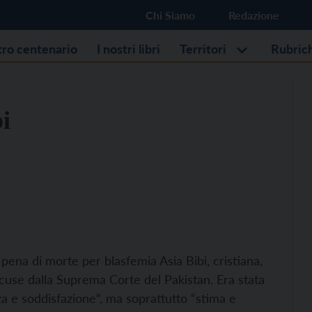
Chi Siamo
Redazione
stro centenario
I nostri libri
Territori
Rubric
i
pena di morte per blasfemia Asia Bibi, cristiana,
accuse dalla Suprema Corte del Pakistan. Era stata
e soddisfazione”, ma soprattutto “stima e