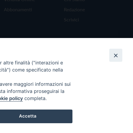
Abbonamenti
Redazione
Scrivici
altre finalità ("interazioni e
cità") come specificato nella
 avere maggiori informazioni sui
sta informativa proseguirai la
kie policy
completa.
Torna all'inizio
Accetta
Preferenze Cookie