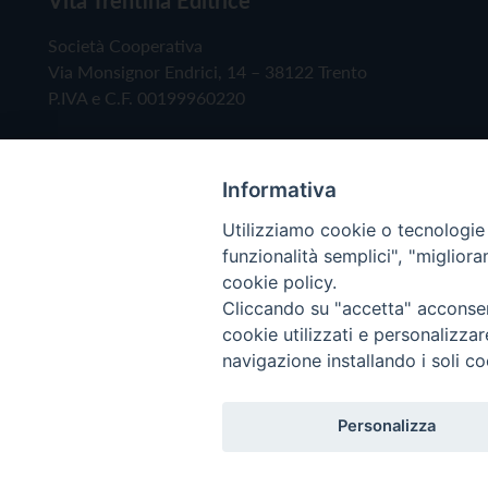
Società Cooperativa
Via Monsignor Endrici, 14 – 38122 Trento
P.IVA e C.F. 00199960220
Informativa
Utilizziamo cookie o tecnologie s
funzionalità semplici", "miglior
cookie policy.
Cliccando su "accetta" acconsent
Copyright © 2019 - Tutti i diritti riservati - Vita
cookie utilizzati e personalizza
navigazione installando i soli co
Privacy Policy
Personalizza