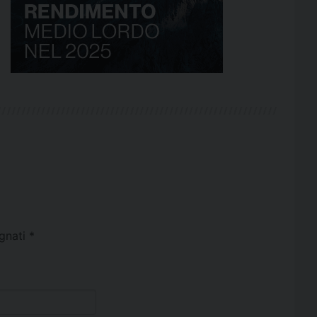
egnati
*