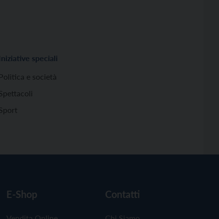
Iniziative speciali
Politica e società
Spettacoli
Sport
E-Shop
Contatti
Vendita Online
Chi Siamo