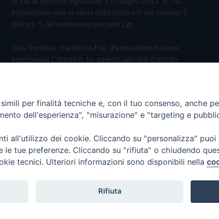
di cui al decreto legislativo 15 maggio 2017, n. 70.
Indicazione resa ai sensi della lettera f) del comma 2
dell'art. 5 del medesimo decreto Lgs.
Vita Trentina, tramite la Fisc (Federazione Italiana
Settimanali Cattolici), ha aderito allo IAP (Istituto
dell'Autodisciplina Pubblicitaria) accettando il Codice di
Autodisciplina della Comunicazione Commerciale
imili per finalità tecniche e, con il tuo consenso, anche per 
Privacy Policy
Cookie Policy
amento dell'esperienza", "misurazione" e "targeting e pubbli
i all'utilizzo dei cookie. Cliccando su "personalizza" puoi
 Trentina Editrice
re le tue preferenze. Cliccando su "rifiuta" o chiudendo que
okie tecnici. Ulteriori informazioni sono disponibili nella
coo
Rifiuta