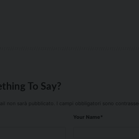
thing To Say?
mail non sarà pubblicato.
I campi obbligatori sono contrass
Your Name
*