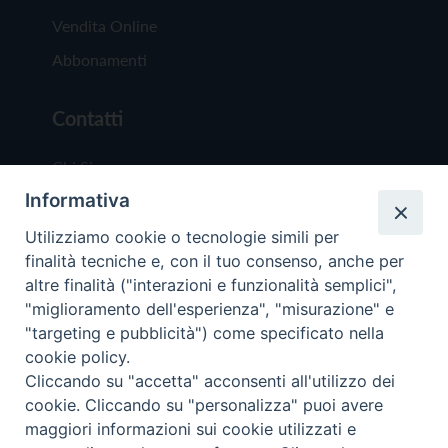
Vendita Online
Abbonamenti
Contatti
Chi Siamo
Informativa
Redazione
Scrivici
Utilizziamo cookie o tecnologie simili per
finalità tecniche e, con il tuo consenso, anche per
altre finalità ("interazioni e funzionalità semplici",
"miglioramento dell'esperienza", "misurazione" e
"targeting e pubblicità") come specificato nella
cookie policy.
Copyright © 2019 - Tutti i diritti riservati - Vit
Cliccando su "accetta" acconsenti all'utilizzo dei
Trentina Editrice
cookie. Cliccando su "personalizza" puoi avere
maggiori informazioni sui cookie utilizzati e
Privacy Policy