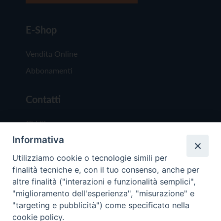
E-Shop
Vendita Online
Abbonamenti
Contatti
Chi Siamo
Informativa
Redazione
Scrivici
Utilizziamo cookie o tecnologie simili per
finalità tecniche e, con il tuo consenso, anche per
altre finalità ("interazioni e funzionalità semplici",
"miglioramento dell'esperienza", "misurazione" e
"targeting e pubblicità") come specificato nella
cookie policy.
Copyright © 2019 - Tutti i diritti riservati - Vit