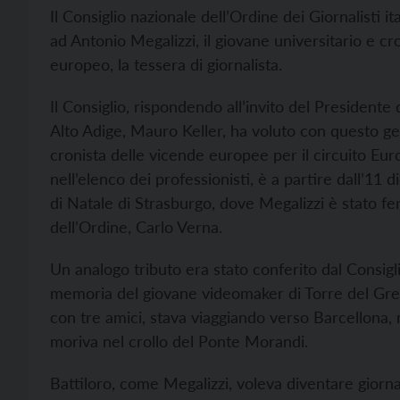
Il
Consiglio nazionale dell’Ordine dei Giornalisti it
ad Antonio Megalizzi, il giovane universitario e cr
europeo, la tessera di giornalista.
Il Consiglio, rispondendo all’invito del Presidente 
Alto Adige, Mauro Keller, ha voluto con questo g
cronista delle vicende europee per il circuito
Euro
nell’elenco dei professionisti, è a partire dall’11
di Natale di Strasburgo, dove Megalizzi è stato fe
dell’Ordine, Carlo Verna.
Un analogo tributo era stato conferito dal Consiglio
memoria del giovane videomaker di Torre del Grec
con tre amici, stava viaggiando verso Barcellona,
moriva nel crollo del Ponte Morandi.
Battiloro, come Megalizzi, voleva diventare giorn