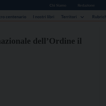
Chi Siamo
Redazione
stro centenario
I nostri libri
Territori
Rubric
azionale dell’Ordine il