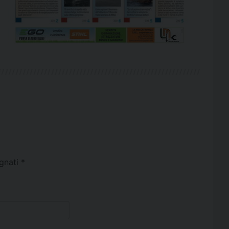
egnati
*