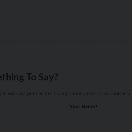
thing To Say?
mail non sarà pubblicato.
I campi obbligatori sono contrass
Your Name
*