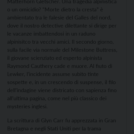
Matterhorn Gletscher. Una tragedia alpinistica
o un omicidio? “Morte dietro la cresta” è
ambientato tra le falesie del Galles del nord,
dove il nostro detective dilettante si dirige per
le vacanze imbattendosi in un raduno
alpinisitco tra vecchi amici. Il secondo giorno,
sulla facile via normale del Milestone Buttress,
il giovane scienziato ed esperto alpinista
Raymond Cauthery cade e muore. Al fiuto di
Lewker, l’incidente assume subito tinte
sospette e, in un crescendo di suspense, il filo
dell’indagine viene districato con sapienza fino
all’ultima pagina, come nel più classico dei
mysteries inglesi.
La scrittura di Glyn Carr fu apprezzata in Gran
Bretagna e negli Stati Uniti per la trama