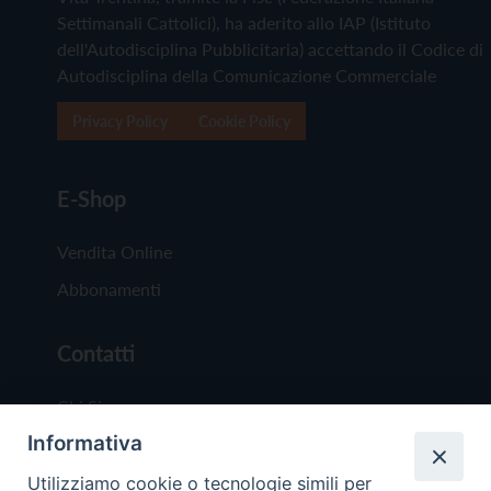
Settimanali Cattolici), ha aderito allo IAP (Istituto
dell'Autodisciplina Pubblicitaria) accettando il Codice di
Autodisciplina della Comunicazione Commerciale
Privacy Policy
Cookie Policy
E-Shop
Vendita Online
Abbonamenti
Contatti
Chi Siamo
Informativa
Redazione
Scrivici
Utilizziamo cookie o tecnologie simili per