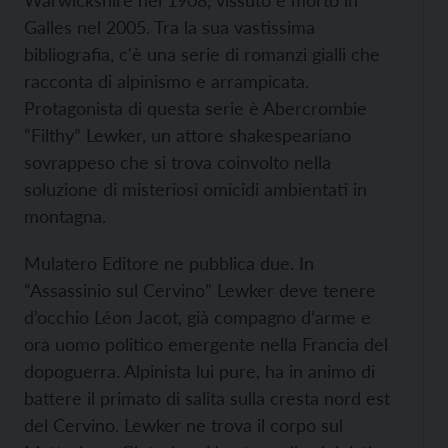
Warwickshire nel 1908, vissuto e morto in
Galles nel 2005. Tra la sua vastissima
bibliografia, c'è una serie di romanzi gialli che
racconta di alpinismo e arrampicata.
Protagonista di questa serie è Abercrombie
“Filthy” Lewker, un attore shakespeariano
sovrappeso che si trova coinvolto nella
soluzione di misteriosi omicidi ambientati in
montagna.
Mulatero Editore ne pubblica due. In
“Assassinio sul Cervino” Lewker deve tenere
d’occhio Léon Jacot, già compagno d’arme e
ora uomo politico emergente nella Francia del
dopoguerra. Alpinista lui pure, ha in animo di
battere il primato di salita sulla cresta nord est
del Cervino. Lewker ne trova il corpo sul