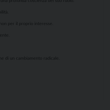
e una profonda coscienza del suo ruolo.
lità.
non per il proprio interesse.
ente.
one di un cambiamento radicale.