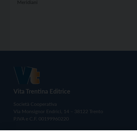
Meridiani
Vita Trentina Editrice
Società Cooperativa
Via Monsignor Endrici, 14 – 38122 Trento
P.IVA e C.F. 00199960220