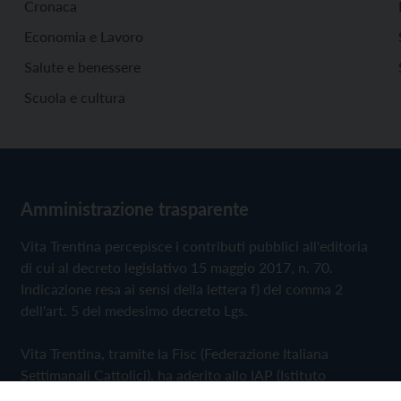
Cronaca
Economia e Lavoro
Salute e benessere
Scuola e cultura
Amministrazione trasparente
Vita Trentina percepisce i contributi pubblici all'editoria
di cui al decreto legislativo 15 maggio 2017, n. 70.
Indicazione resa ai sensi della lettera f) del comma 2
dell'art. 5 del medesimo decreto Lgs.
Vita Trentina, tramite la Fisc (Federazione Italiana
Settimanali Cattolici), ha aderito allo IAP (Istituto
dell'Autodisciplina Pubblicitaria) accettando il Codice di