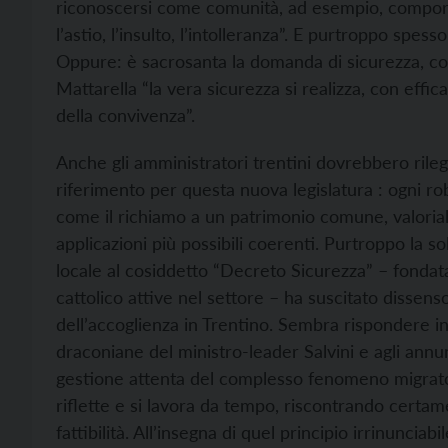
riconoscersi come comunità, ad esempio, comporta 
l’astio, l’insulto, l’intolleranza”. E purtroppo spe
Oppure: è sacrosanta la domanda di sicurezza, co
Mattarella “la vera sicurezza si realizza, con effic
della convivenza”.
Anche gli amministratori trentini dovrebbero rileg
riferimento per questa nuova legislatura : ogni ro
come il richiamo a un patrimonio comune, valoria
applicazioni più possibili coerenti. Purtroppo la so
locale al cosiddetto “Decreto Sicurezza” – fondat
cattolico attive nel settore – ha suscitato dissen
dell’accoglienza in Trentino. Sembra rispondere inf
draconiane del ministro-leader Salvini e agli annu
gestione attenta del complesso fenomeno migrator
riflette e si lavora da tempo, riscontrando certam
fattibilità. All’insegna di quel principio irrinunci