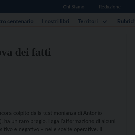
Chi Siamo
Redazione
stro centenario
I nostri libri
Territori
Rubric
va dei fatti
ancora colpito dalla testimonianza di Antonio
, ha un raro pregio. Lega l’affermazione di alcuni
itivo e negativo – nelle scelte operative. Il