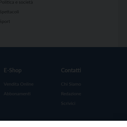
Politica e società
Spettacoli
Sport
E-Shop
Contatti
Vendita Online
Chi Siamo
Abbonamenti
Redazione
Scrivici