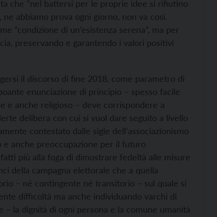
che “nel battersi per le proprie idee si rifiutino
sso, ne abbiamo prova ogni giorno, non va così.
me “condizione di un’esistenza serena”, ma per
acia, preservando e garantendo i valori positivi
gersi il discorso di fine 2018, come parametro di
boante enunciazione di principio – spesso facile
le e anche religioso – deve corrispondere a
lerte delibera con cui si vuol dare seguito a livello
amente contestato dalle sigle dell’associazionismo
so e anche preoccupazione per il futuro
atti più alla foga di dimostrare fedeltà alle misure
nci della campagna elettorale che a quella
io – né contingente né transitorio – sul quale si
ente difficoltà ma anche individuando varchi di
abile – la dignità di ogni persona e la comune umanità