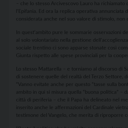
– che lo stesso Arcivescovo Lauro ha richiamato 
l’Epifania. Ed ora la replica operativa annunciata d
considerata anche nel suo valore di stimolo, non 
In quest’ambito pure le sommarie osservazioni del
al solo volontariato nella gestione dell’accoglienz
sociale trentino ci sono apparse stonate così com
Giunta rispetto alle spese provinciali per la coope
Lo stesso Mattarella – e torniamo al discorso di San
di sostenere quelle del realtà del Terzo Settore, d
“Vanno evitate anche per questo “tasse sulla bont
ambito in qui si misura quella “buona politica” – 
città di periferia – che il Papa ha delineato nel m
inserito anche le affermazioni del Cardinale vie
testimone del Vangelo, che merita di riproporre c