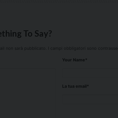
thing To Say?
mail non sarà pubblicato.
I campi obbligatori sono contrass
Your Name
*
La tua email
*