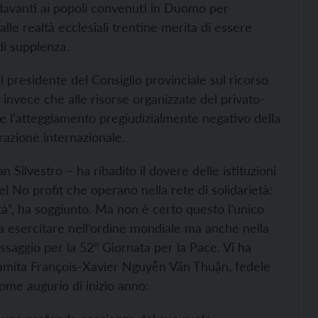
davanti ai popoli convenuti in Duomo per
alle realtà ecclesiali trentine merita di essere
di supplenza.
 presidente del Consiglio provinciale sul ricorso
a invece che alle risorse organizzate del privato-
e l’atteggiamento pregiudizialmente negativo della
razione internazionale.
 Silvestro – ha ribadito il dovere delle istituzioni
el No profit che operano nella rete di solidarietà:
à”, ha soggiunto. Ma non è certo questo l’unico
da esercitare nell’ordine mondiale ma anche nella
essaggio per la 52° Giornata per la Pace. Vi ha
tnamita François-Xavier Nguyễn Vãn Thuận, fedele
ome augurio di inizio anno: