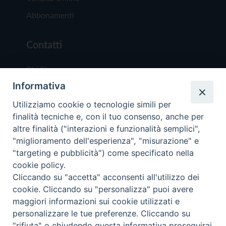
Abbonamenti
Contatti
Chi Siamo
Informativa
Redazione
Scrivici
Utilizziamo cookie o tecnologie simili per
finalità tecniche e, con il tuo consenso, anche per
altre finalità ("interazioni e funzionalità semplici",
"miglioramento dell'esperienza", "misurazione" e
"targeting e pubblicità") come specificato nella
cookie policy.
Copyright © 2019 - Tutti i diritti riservati - Vit
Cliccando su "accetta" acconsenti all'utilizzo dei
Trentina Editrice
cookie. Cliccando su "personalizza" puoi avere
maggiori informazioni sui cookie utilizzati e
Privacy Policy
personalizzare le tue preferenze. Cliccando su
Torna all'inizi
"rifiuta" o chiudendo questa informativa proseguirai