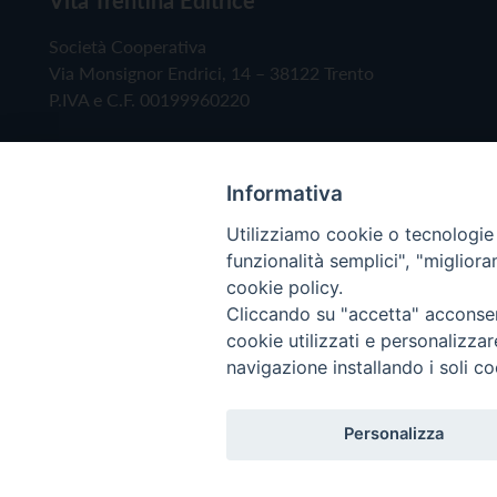
Società Cooperativa
Via Monsignor Endrici, 14 – 38122 Trento
P.IVA e C.F. 00199960220
Informativa
Utilizziamo cookie o tecnologie s
funzionalità semplici", "miglior
cookie policy.
Cliccando su "accetta" acconsent
Copyright © 2019 - Tutti i diritti riservati - Vita
cookie utilizzati e personalizza
navigazione installando i soli co
Privacy Policy
Personalizza