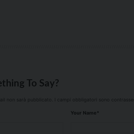
thing To Say?
mail non sarà pubblicato.
I campi obbligatori sono contrass
Your Name
*