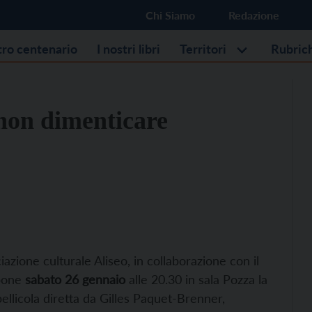
Chi Siamo
Redazione
stro centenario
I nostri libri
Territori
Rubric
 non dimenticare
azione culturale Aliseo, in collaborazione con il
opone
sabato 26 gennaio
alle 20.30 in sala Pozza la
pellicola diretta da Gilles Paquet-Brenner,