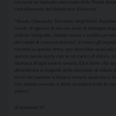
racconta un episodio poco noto della Shoah durante
rastrellamento del Velodromo d'Inverno.
“Shoah, Olocausto, Sterminio degli Ebrei, Auschwi
mente di ognuno di noi una serie di immagini tragich
antiche fotografie, visitato musei e sentito persin
dei campi di concentramento”, scrivono gli organ
corazza su questo tema, non dovrebbe quasi più 
queste parole porta con se un carico di dolore, c
stomaco di ogni essere umano. Ed è bene che qu
dimenticare la tragicità dello sterminio di milioni 
errori del passato si impara sempre qualcosa e, 
che stiamo vivendo, è bene ricordarsi tutte le cos
potere”.
di
redazione VT