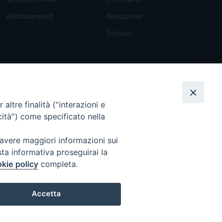
Abbonamenti
Redazione
Scrivici
altre finalità ("interazioni e
cità") come specificato nella
 avere maggiori informazioni sui
sta informativa proseguirai la
kie policy
completa.
Torna all'inizio
Accetta
Preferenze Cookie