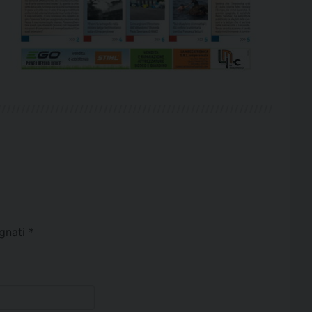
egnati
*