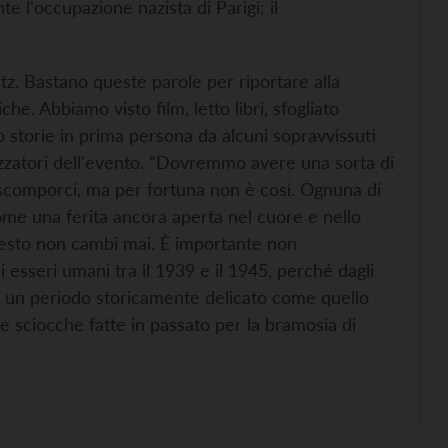
 l'occupazione nazista di Parigi: il
tz. Bastano queste parole per riportare alla
e. Abbiamo visto film, letto libri, sfogliato
o storie in prima persona da alcuni sopravvissuti
izzatori dell'evento. “Dovremmo avere una sorta di
scomporci, ma per fortuna non è così. Ognuna di
ome una ferita ancora aperta nel cuore e nello
esto non cambi mai. È importante non
di esseri umani tra il 1939 e il 1945, perché dagli
in un periodo storicamente delicato come quello
e sciocche fatte in passato per la bramosia di