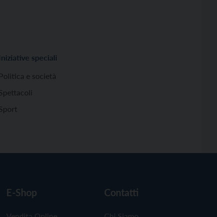
Iniziative speciali
Politica e società
Spettacoli
Sport
E-Shop
Contatti
Vendita Online
Chi Siamo