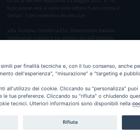
di cui al decreto legislativo 15 maggio 2017, n. 70.
Indicazione resa ai sensi della lettera f) del comma 2
dell'art. 5 del medesimo decreto Lgs.
Vita Trentina, tramite la Fisc (Federazione Italiana
Settimanali Cattolici), ha aderito allo IAP (Istituto
dell'Autodisciplina Pubblicitaria) accettando il Codice di
Autodisciplina della Comunicazione Commerciale
imili per finalità tecniche e, con il tuo consenso, anche per 
Privacy Policy
Cookie Policy
amento dell'esperienza", "misurazione" e "targeting e pubbli
i all'utilizzo dei cookie. Cliccando su "personalizza" puoi
 Trentina Editrice
re le tue preferenze. Cliccando su "rifiuta" o chiudendo que
okie tecnici. Ulteriori informazioni sono disponibili nella
coo
Rifiuta