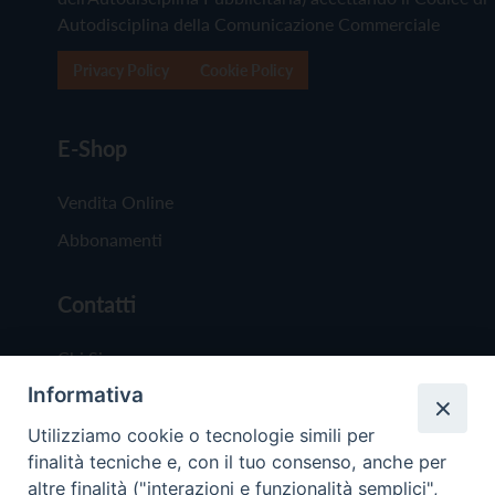
Autodisciplina della Comunicazione Commerciale
Privacy Policy
Cookie Policy
E-Shop
Vendita Online
Abbonamenti
Contatti
Chi Siamo
Informativa
Redazione
Scrivici
Utilizziamo cookie o tecnologie simili per
finalità tecniche e, con il tuo consenso, anche per
altre finalità ("interazioni e funzionalità semplici",