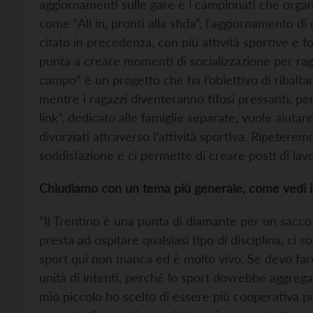
aggiornamenti sulle gare e i campionati che organ
come “All in, pronti alla sfida”, l’aggiornamento di 
citato in precedenza, con più attività sportive e fo
punta a creare momenti di socializzazione per raga
campo” è un progetto che ha l’obiettivo di ribalta
mentre i ragazzi diventeranno tifosi pressanti, per
link”, dedicato alle famiglie separate, vuole aiuta
divorziati attraverso l’attività sportiva. Ripetere
soddisfazione e ci permette di creare posti di lavo
Chiudiamo con un tema più generale, come vedi i
“Il Trentino è una punta di diamante per un sacco d
presta ad ospitare qualsiasi tipo di disciplina, ci 
sport qui non manca ed è molto vivo. Se devo fa
unità di intenti, perché lo sport dovrebbe aggrega
mio piccolo ho scelto di essere più cooperativa po