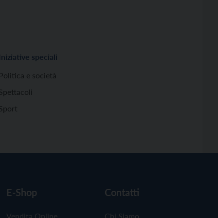
Iniziative speciali
Politica e società
Spettacoli
Sport
E-Shop
Contatti
Vendita Online
Chi Siamo