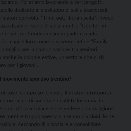
izziamo. Poi stiamo lavorando a vari progetti,
quello dedicato allo sviluppo di skills trasversali
rmatori coinvolti. “Time out, libera uscita”, invece,
zzi disabili il venerdì sera mentre “Genitori in
re i ruoli, mettendo in campo padri e madri
 far capire loro come ci si sente. Infine “Family
re a migliorare la comunicazione tra genitori
mo anche le colonie estive, un settore che ci dà
ro per i giovani”.
l movimento sportivo trentino?
i cose, compreso lo sport. Il nostro territorio si
sono un sacco di società e di atleti. Insomma lo
re una critica mi piacerebbe vedere una maggiore
re mentre troppo spesso si creano divisioni. Io nel
ssibile, cercando di allacciare e consolidare