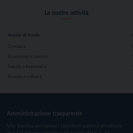
Le nostre attività
Scelte di fondo
Cronaca
Economia e Lavoro
Salute e benessere
Scuola e cultura
Amministrazione trasparente
Vita Trentina percepisce i contributi pubblici all'editoria
di cui al decreto legislativo 15 maggio 2017, n. 70.