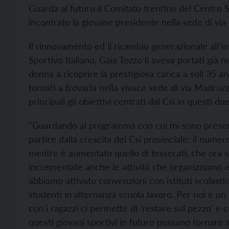
Guarda al futuro il Comitato trentino del Centro 
incontrato la giovane presidente nella sede di via
Il rinnovamento ed il ricambio generazionale all’in
Sportivo Italiano, Gaia Tozzo li aveva portati già 
donna a ricoprire la prestigiosa carica a soli 35 a
tornati a trovarla nella vivace sede di via Madruzz
principali gli obiettivi centrati dal Csi in questi du
“Guardando al programma con cui mi sono presenta
partire dalla crescita del Csi provinciale: il numer
mentre è aumentato quello di tesserati, che ora s
incrementate anche le attività che organizziamo 
abbiamo attivato convenzioni con istituti scolasti
studenti in alternanza scuola lavoro. Per noi è u
con i ragazzi ci permette di 'restare sul pezzo'
questi giovani sportivi in futuro possano tornare a