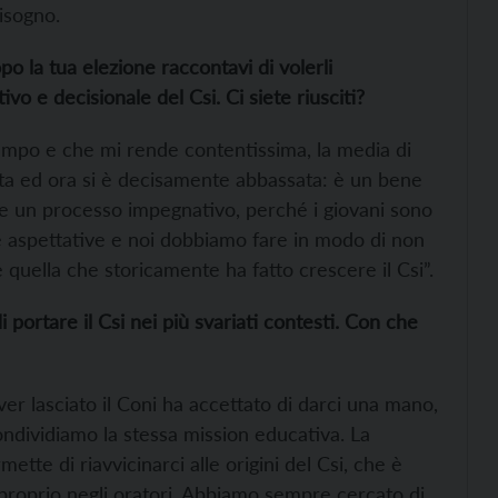
isogno.
o la tua elezione raccontavi di volerli
o e decisionale del Csi. Ci siete riusciti?
 tempo e che mi rende contentissima, la media di
 alta ed ora si è decisamente abbassata: è un bene
 un processo impegnativo, perché i giovani sono
 aspettative e noi dobbiamo fare in modo di non
quella che storicamente ha fatto crescere il Csi”.
 portare il Csi nei più svariati contesti. Con che
ver lasciato il Coni ha accettato di darci una mano,
 condividiamo la stessa mission educativa. La
ette di riavvicinarci alle origini del Csi, che è
 proprio negli oratori. Abbiamo sempre cercato di