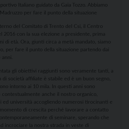
Sportivo Italiano guidato da Gaia Tozzo. Abbiamo
 Madruzzo per fare il punto della situazione
terno del Comitato di Trento del Csi, il Centro
nel 2016 con la sua elezione a presidente, prima
nni di età. Ora, giunti circa a metà mandato, siamo
o, per fare il punto della situazione partendo dai
e anni.
ta gli obiettivi raggiunti sono veramente tanti, a
o di società affiliate è stabile ed è un buon segno,
ono intorno ai 10 mila. In questi anni sono
e contestualmente anche il nostro organico,
ci ed università accogliendo numerosi tirocinanti e
n momento di crescita perché lavorare a contatto
 e contemporaneamente di seminare, sperando che
d incrociare la nostra strada in veste di