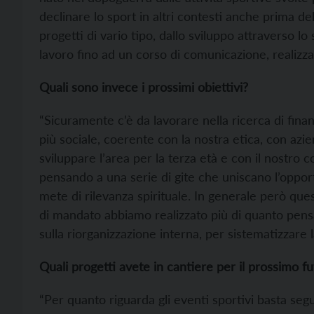
declinare lo sport in altri contesti anche prima 
progetti di vario tipo, dallo sviluppo attraverso lo 
lavoro fino ad un corso di comunicazione, realizz
Quali sono invece i prossimi obiettivi?
“Sicuramente c’è da lavorare nella ricerca di fin
più sociale, coerente con la nostra etica, con azi
sviluppare l’area per la terza età e con il nostro 
pensando a una serie di gite che uniscano l’opport
mete di rilevanza spirituale. In generale però ques
di mandato abbiamo realizzato più di quanto pen
sulla riorganizzazione interna, per sistematizzare l
Quali progetti avete in cantiere per il prossimo f
“Per quanto riguarda gli eventi sportivi basta segui