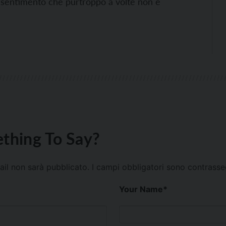
n sentimento che purtroppo a volte non è
thing To Say?
mail non sarà pubblicato.
I campi obbligatori sono contrass
Your Name
*