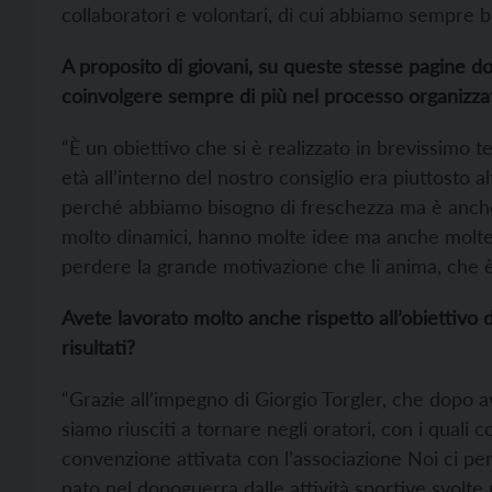
collaboratori e volontari, di cui abbiamo sempre b
A proposito di giovani, su queste stesse pagine dop
coinvolgere sempre di più nel processo organizzativ
“È un obiettivo che si è realizzato in brevissimo
età all’interno del nostro consiglio era piuttosto
perché abbiamo bisogno di freschezza ma è anche
molto dinamici, hanno molte idee ma anche molte
perdere la grande motivazione che li anima, che è 
Avete lavorato molto anche rispetto all’obiettivo di
risultati?
“Grazie all’impegno di Giorgio Torgler, che dopo a
siamo riusciti a tornare negli oratori, con i quali
convenzione attivata con l’associazione Noi ci perm
nato nel dopoguerra dalle attività sportive svolte