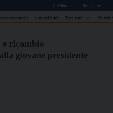
Chi Siamo
Redazione
stro centenario
I nostri libri
Territori
Rubric
 e ricambio
 alla giovane presidente