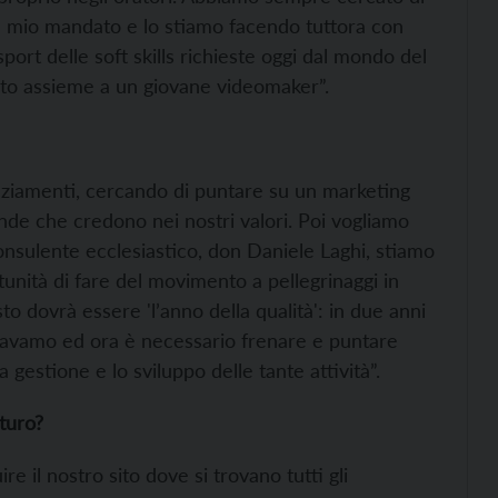
del mio mandato e lo stiamo facendo tuttora con
sport delle soft skills richieste oggi dal mondo del
ato assieme a un giovane videomaker”.
anziamenti, cercando di puntare su un marketing
ende che credono nei nostri valori. Poi vogliamo
consulente ecclesiastico, don Daniele Laghi, stiamo
unità di fare del movimento a pellegrinaggi in
to dovrà essere 'l’anno della qualità': in due anni
savamo ed ora è necessario frenare e puntare
a gestione e lo sviluppo delle tante attività”.
uturo?
re il nostro sito dove si trovano tutti gli