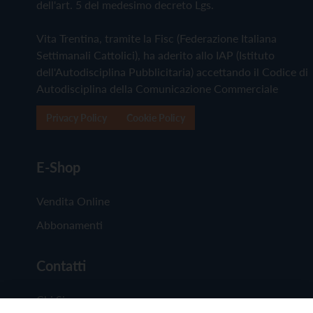
dell'art. 5 del medesimo decreto Lgs.
Vita Trentina, tramite la Fisc (Federazione Italiana
Settimanali Cattolici), ha aderito allo IAP (Istituto
dell'Autodisciplina Pubblicitaria) accettando il Codice di
Autodisciplina della Comunicazione Commerciale
Privacy Policy
Cookie Policy
E-Shop
Vendita Online
Abbonamenti
Contatti
Chi Siamo