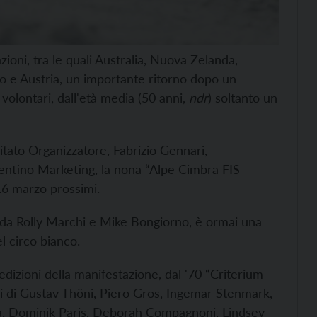
zioni, tra le quali Australia, Nuova Zelanda,
co e Austria, un importante ritorno dopo un
volontari, dall'età media (50 anni,
ndr
) soltanto un
itato Organizzatore, Fabrizio Gennari,
rentino Marketing, la nona “Alpe Cimbra FIS
16 marzo prossimi.
57 da Rolly Marchi e Mike Bongiorno, è ormai una
l circo bianco.
 edizioni della manifestazione, dal '70 “Criterium
mi di Gustav Thöni, Piero Gros, Ingemar Stenmark,
ba, Dominik Paris, Deborah Compagnoni, Lindsey