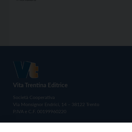
Vita Trentina Editrice
Società Cooperativa
Via Monsignor Endrici, 14 – 38122 Trento
P.IVA e C.F. 00199960220