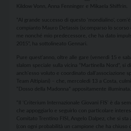
Kildow Vonn, Anna Fenninger e Mikaela Shiffrin.
“Al grande successo di questo 'mondialino', com'è 
compianto Mauro Detassis (scomparso lo scorso ot
me nonché mio predecessore, che ha dato impulso 
2015”, ha sottolineato Gennari.
Pure quest'anno, oltre alle gare (venerdì 15 e saba
slalom speciale sulla vicina “Martinella Nord”, si 
anch'esso voluto e coordinato dall'associazione s
Team Altipiani) – che, mercoledì 13 a Costa, culmin
“Dosso della Madonna” appositamente illuminata.
“Il 'Criterium Internazionale Giovani FIS' è da se
che appoggiarlo e seguirlo con particolare interess
Comitato Trentino FISI, Angelo Dalpez, che si st
(con ogni probabilità un campione che ha chiuso da