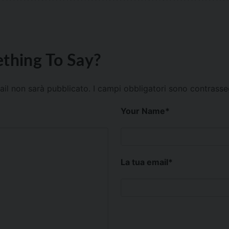
thing To Say?
mail non sarà pubblicato.
I campi obbligatori sono contrass
Your Name
*
La tua email
*