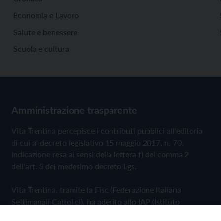
Economia e Lavoro
Salute e benessere
Scuola e cultura
Amministrazione trasparente
Vita Trentina percepisce i contributi pubblici all'editoria
di cui al decreto legislativo 15 maggio 2017, n. 70.
Indicazione resa ai sensi della lettera f) del comma 2
dell'art. 5 del medesimo decreto Lgs.
Vita Trentina, tramite la Fisc (Federazione Italiana
Settimanali Cattolici), ha aderito allo IAP (Istituto
dell'Autodisciplina Pubblicitaria) accettando il Codice di