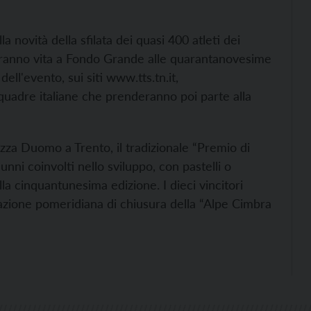
 novità della sfilata dei quasi 400 atleti dei
daranno vita a Fondo Grande alle quarantanovesime
dell'evento, sui siti
www.tts.tn.it,
quadre italiane che prenderanno poi parte alla
iazza Duomo a Trento, il tradizionale “Premio di
lunni coinvolti nello sviluppo, con pastelli o
alla cinquantunesima edizione. I dieci vincitori
zione pomeridiana di chiusura della “Alpe Cimbra