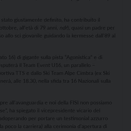
stato giustamente definito, ha contribuito il
tobre, all'età di 79 anni,
ndr
), quasi un padre per
allo sci giovanile guidando la kermesse dall'89 al
to 16) di gigante sulla pista “Agonistica” e di
disputerà il Team Event U16, un parallelo –
portiva TTS e dallo Ski Team Alpe Cimbra (ex Ski
erà, alle 18.30, nella sfida tra 16 Nazionali sulla
mpre all'avanguardia e noi della FISI non possiamo
e”, ha spiegato il vicepresidente vicario del
a adoperando per portare un testimonial azzurro
 poco la carriera) alla cerimonia d'apertura di