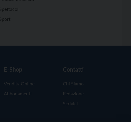
Spettacoli
Sport
E-Shop
Contatti
Vendita Online
Chi Siamo
Abbonamenti
Redazione
Scrivici