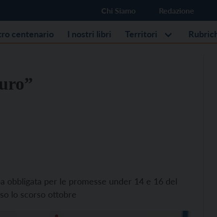
Chi Siamo
Redazione
stro centenario
I nostri libri
Territori
Rubric
uro”
ppa obbligata per le promesse under 14 e 16 del
so lo scorso ottobre