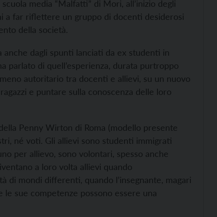
scuola media “Malfatti” di Mori, all’inizio degli
i a far riflettere un gruppo di docenti desiderosi
nto della società.
a anche dagli spunti lanciati da ex studenti in
ha parlato di quell’esperienza, durata purtroppo
meno autoritario tra docenti e allievi, su un nuovo
 ragazzi e puntare sulla conoscenza delle loro
no della Penny Wirton di Roma (modello presente
ri, né voti. Gli allievi sono studenti immigrati
 uno per allievo, sono volontari, spesso anche
 diventano a loro volta allievi quando
tà di mondi differenti, quando l’insegnante, magari
e che le sue competenze possono essere una