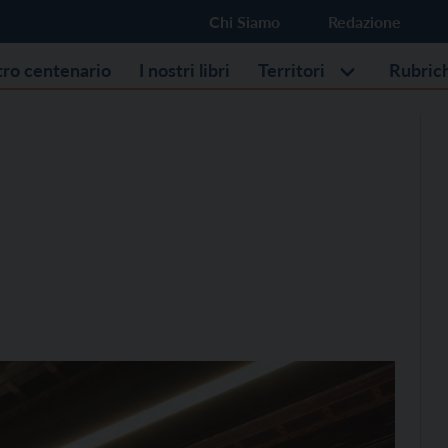
Chi Siamo
Redazione
stro centenario
I nostri libri
Territori
Rubric