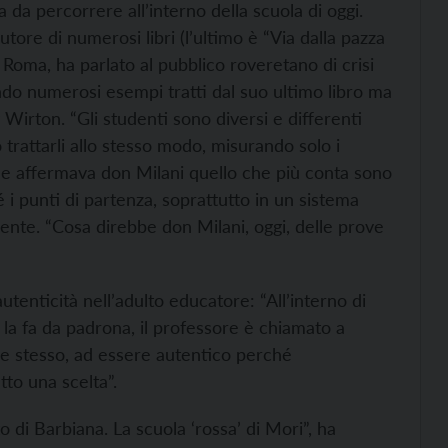
 da percorrere all’interno della scuola di oggi.
autore di numerosi libri (l’ultimo è “Via dalla pazza
Roma, ha parlato al pubblico roveretano di crisi
ndo numerosi esempi tratti dal suo ultimo libro ma
 Wirton. “Gli studenti sono diversi e differenti
ò trattarli allo stesso modo, misurando solo i
Come affermava don Milani quello che più conta sono
 i punti di partenza, soprattutto in un sistema
ocente. “Cosa direbbe don Milani, oggi, delle prove
utenticità nell’adulto educatore: “All’interno di
 la fa da padrona, il professore è chiamato a
 se stesso, ad essere autentico perché
tto una scelta”.
o di Barbiana. La scuola ‘rossa’ di Mori”, ha