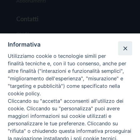
Abbonamenti
Contatti
Chi Siamo
Informativa
Redazione
Scrivici
Utilizziamo cookie o tecnologie simili per
finalità tecniche e, con il tuo consenso, anche per
altre finalità ("interazioni e funzionalità semplici",
"miglioramento dell'esperienza", "misurazione" e
"targeting e pubblicità") come specificato nella
cookie policy.
Copyright © 2019 - Tutti i diritti riservati - Vit
Cliccando su "accetta" acconsenti all'utilizzo dei
Trentina Editrice
cookie. Cliccando su "personalizza" puoi avere
maggiori informazioni sui cookie utilizzati e
Privacy Policy
personalizzare le tue preferenze. Cliccando su
Torna all'inizi
"rifiuta" o chiudendo questa informativa proseguirai
la navigazione installando i soli cookie tecnici.