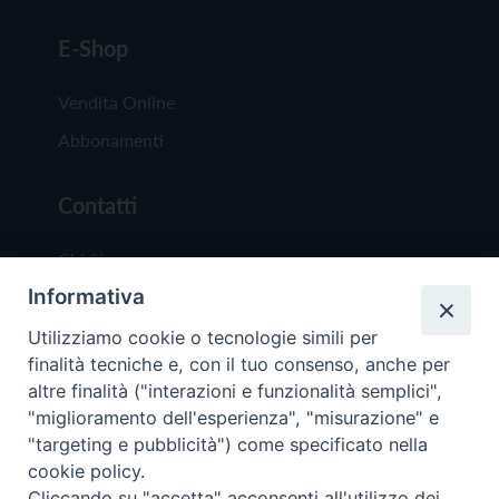
E-Shop
Vendita Online
Abbonamenti
Contatti
Chi Siamo
Informativa
Redazione
Scrivici
Utilizziamo cookie o tecnologie simili per
finalità tecniche e, con il tuo consenso, anche per
altre finalità ("interazioni e funzionalità semplici",
"miglioramento dell'esperienza", "misurazione" e
"targeting e pubblicità") come specificato nella
cookie policy.
Copyright © 2019 - Tutti i diritti riservati - Vit
Cliccando su "accetta" acconsenti all'utilizzo dei