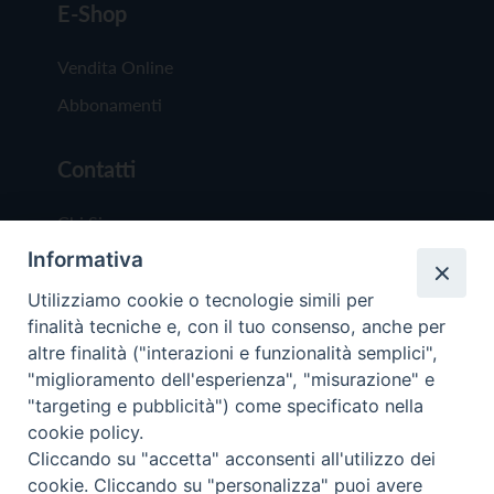
E-Shop
Vendita Online
Abbonamenti
Contatti
Chi Siamo
Informativa
Redazione
Scrivici
Utilizziamo cookie o tecnologie simili per
finalità tecniche e, con il tuo consenso, anche per
altre finalità ("interazioni e funzionalità semplici",
"miglioramento dell'esperienza", "misurazione" e
"targeting e pubblicità") come specificato nella
cookie policy.
Copyright © 2019 - Tutti i diritti riservati - Vit
Cliccando su "accetta" acconsenti all'utilizzo dei
Trentina Editrice
cookie. Cliccando su "personalizza" puoi avere